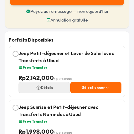
Payez au ramassage — rien aujourd'hui
verified
Annulation gratuite
event_available
Forfaits Disponibles
Jeep Petit-déjeuner et Lever de Soleil avec
Transferts à Ubud
Free Transfer
directions_car
Rp
2,142,000
/ personne
info_outline
Détails
Sélectionner
expand_more
Jeep Sunrise et Petit-déjeuner avec
Transferts Non inclus à Ubud
Free Transfer
directions_car
Rp
1,998,000
/ personne