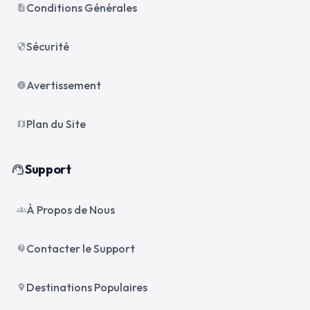
Conditions Générales
description
Sécurité
security
Avertissement
info
Plan du Site
map
Support
support_agent
À Propos de Nous
groups
Contacter le Support
contact_support
Destinations Populaires
place