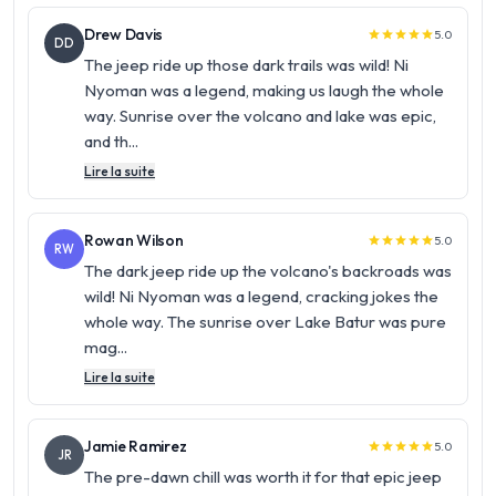
Drew Davis
5.0
star
star
star
star
star
DD
The jeep ride up those dark trails was wild! Ni
Nyoman was a legend, making us laugh the whole
way. Sunrise over the volcano and lake was epic,
and th...
Lire la suite
Rowan Wilson
5.0
star
star
star
star
star
RW
The dark jeep ride up the volcano's backroads was
wild! Ni Nyoman was a legend, cracking jokes the
whole way. The sunrise over Lake Batur was pure
mag...
Lire la suite
Jamie Ramirez
5.0
star
star
star
star
star
JR
The pre-dawn chill was worth it for that epic jeep