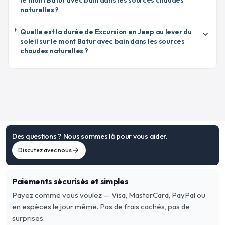
le mont Batur avec bain dans les sources chaudes
naturelles ?
Quelle est la durée de Excursion en Jeep au lever du
expand_more
soleil sur le mont Batur avec bain dans les sources
chaudes naturelles ?
Des questions ? Nous sommes là pour vous aider.
Discutez avec nous
arrow_forward
Paiements sécurisés et simples
Payez comme vous voulez — Visa, MasterCard, PayPal ou
en espèces le jour même. Pas de frais cachés, pas de
surprises.