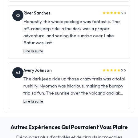
River Sanchez
5.0
star
star
star
star
star
RS
Honestly, the whole package was fantastic. The
off-road jeep ride in the dark was a proper
adventure, and seeing the sunrise over Lake
Batur was just...
Lire la suite
Avery Johnson
5.0
star
star
star
star
star
AJ
The dark jeep ride up those crazy trails was a total
rush! Ni Nyoman was hilarious, making the bumpy
trip so fun. The sunrise over the volcano and lak...
Lire la suite
Autres Expériences Qui Pourraient Vous Plaire
Découvrez plus d'activités et de circuits incroyables