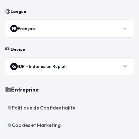
language
Langue
expand_more
Français
FR
payments
Devise
expand_more
IDR
-
Indonesian Rupiah
Rp
Entreprise
business
Politique de Confidentialité
privacy_tip
Cookies et Marketing
cookie