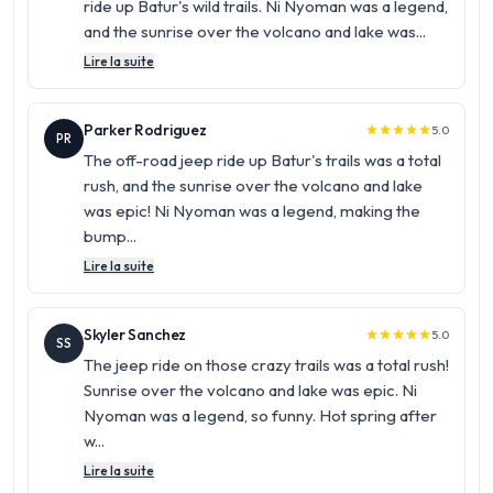
ride up Batur's wild trails. Ni Nyoman was a legend,
and the sunrise over the volcano and lake was...
Lire la suite
Parker Rodriguez
5.0
star
star
star
star
star
PR
The off-road jeep ride up Batur's trails was a total
rush, and the sunrise over the volcano and lake
was epic! Ni Nyoman was a legend, making the
bump...
Lire la suite
Skyler Sanchez
5.0
star
star
star
star
star
SS
The jeep ride on those crazy trails was a total rush!
Sunrise over the volcano and lake was epic. Ni
Nyoman was a legend, so funny. Hot spring after
w...
Lire la suite