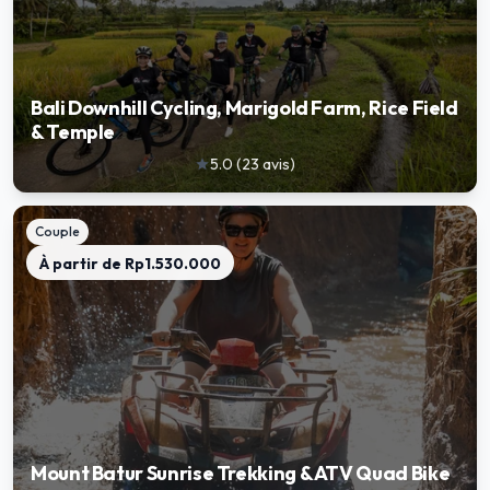
Bali Downhill Cycling, Marigold Farm, Rice Field
& Temple
5.0
(
23
avis
)
star
Couple
À partir de
Rp1.530.000
Mount Batur Sunrise Trekking & ATV Quad Bike