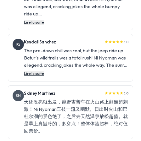
was a legend, cracking jokes the whole bumpy
ride up....
Lire la suite
Kendall Sanchez
5.0
star
star
star
star
star
KS
The pre-dawn chill was real, but the jeep ride up
Batur's wild trails was a total rush! Ni Nyoman was
a legend, cracking jokes the whole way. The sunr...
Lire la suite
Sidney Martinez
5.0
star
star
star
star
star
SM
天还没亮就出发，越野吉普车在火山路上颠簸超刺
激！Ni Nyoman车技一流又幽默。日出时火山和巴
杜尔湖的景色绝了，之后去天然温泉放松超值。就
是早上真挺冷的，多穿点！整体体验超棒，绝对值
回票价。