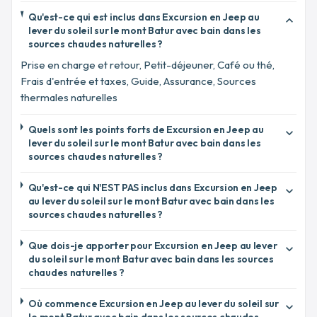
Qu'est-ce qui est inclus dans Excursion en Jeep au
expand_more
lever du soleil sur le mont Batur avec bain dans les
sources chaudes naturelles ?
Prise en charge et retour, Petit-déjeuner, Café ou thé,
Frais d'entrée et taxes, Guide, Assurance, Sources
thermales naturelles
Quels sont les points forts de Excursion en Jeep au
expand_more
lever du soleil sur le mont Batur avec bain dans les
sources chaudes naturelles ?
Qu'est-ce qui N'EST PAS inclus dans Excursion en Jeep
expand_more
au lever du soleil sur le mont Batur avec bain dans les
sources chaudes naturelles ?
Que dois-je apporter pour Excursion en Jeep au lever
expand_more
du soleil sur le mont Batur avec bain dans les sources
chaudes naturelles ?
Où commence Excursion en Jeep au lever du soleil sur
expand_more