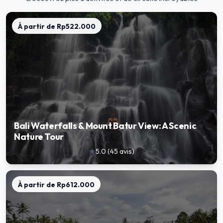
À partir de
Rp522.000
Bali Waterfalls & Mount Batur View: A Scenic
Nature Tour
5.0
(
45
avis
)
star
À partir de
Rp612.000