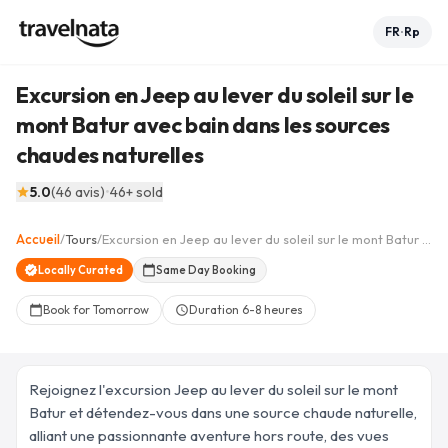
FR
Rp
•
Excursion en Jeep au lever du soleil sur le
mont Batur avec bain dans les sources
chaudes naturelles
Voir les 11 photos
collections
5.0
(
46
avis
)
•
46
+ sold
star
+
6
Accueil
/
Tours
/
Excursion en Jeep au lever du soleil sur le mont Batur avec bain dans les sources chaudes naturelles
arrow_back
home
share
favorite_border
verified
Locally Curated
calendar_today
Same Day Booking
Book for Tomorrow
Duration
6-8 heures
calendar_today
schedule
Rejoignez l'excursion Jeep au lever du soleil sur le mont
Batur et détendez-vous dans une source chaude naturelle,
alliant une passionnante aventure hors route, des vues