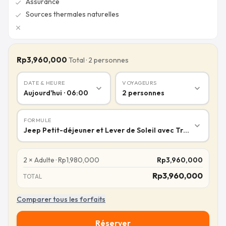
Assurance
check
Sources thermales naturelles
check
close
Rp3,960,000
Total
·
2
personnes
DATE & HEURE
VOYAGEURS
expand_more
expand_more
Aujourd'hui · 06:00
2
personnes
FORMULE
expand_more
Jeep Petit-déjeuner et Lever de Soleil avec Transferts à 
2
×
Adulte
·
Rp
1,980,000
Rp
3,960,000
Rp
3,960,000
TOTAL
Comparer tous les forfaits
Réserver