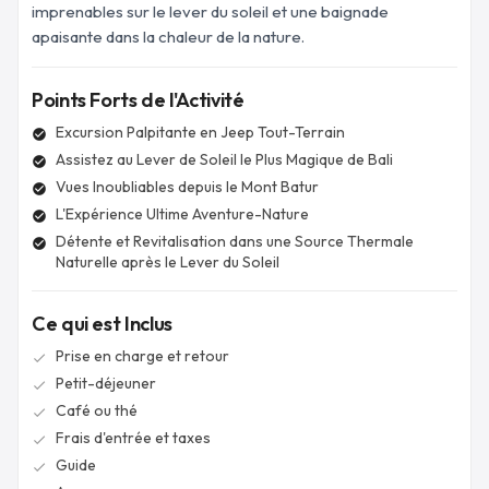
imprenables sur le lever du soleil et une baignade
apaisante dans la chaleur de la nature.
Points Forts de l'Activité
Excursion Palpitante en Jeep Tout-Terrain
check_circle
Assistez au Lever de Soleil le Plus Magique de Bali
check_circle
Vues Inoubliables depuis le Mont Batur
check_circle
L'Expérience Ultime Aventure-Nature
check_circle
Détente et Revitalisation dans une Source Thermale
check_circle
Naturelle après le Lever du Soleil
Ce qui est Inclus
Prise en charge et retour
check
Petit-déjeuner
check
Café ou thé
check
Frais d'entrée et taxes
check
Guide
check