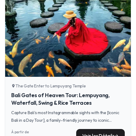
The Gate Enter to Lempuyang Temple
location_on
Bali Gates of Heaven Tour: Lempuyang,
Waterfall, Swing & Rice Terraces
Capture Bali's most Instagrammable sights with the [Iconic
Bali in a Day Tour], a family-friendly journey to iconic
landmarks like the Gates of Heaven.
À partir de
Voir les Détails
arrow_forward