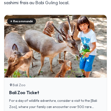
sashimi frais au
Babi Guling
local.
⭐
Recommandé
Bali Zoo
location_on
Bali Zoo Ticket
For a day of wildlife adventure, consider a visit to the [Bali
Zoo], where your family can encounter over 500 rare