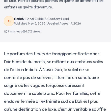
de luxe. Parfait pour les parents en quête de détente et les
enfants en quête d’aventure.
Galuh
·
Local Guide & Content Lead
G
Published
May 6, 2026
· Updated
August 9, 2026
9 min read
1,612
views
schedule
visibility
Le parfum des fleurs de frangipanier flotte dans
l'air humide du matin, se mêlant aux embruns salés
de l'océan Indien. À Nusa Dua, le soleil ne se
contente pas de se lever, il illumine un sanctuaire
soigné où les vagues turquoise caressent
doucement le sable blanc. Pour les familles, cette
enclave fermée à l'extrémité sud de Bali est plus
qu'une destination de luxe, c'est un véritable souffle