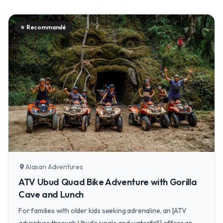
⭐
Recommandé
Alasan Adventures
location_on
ATV Ubud Quad Bike Adventure with Gorilla
Cave and Lunch
For families with older kids seeking adrenaline, an [ATV
adventure through Ubud's jungle and waterfall] offers an