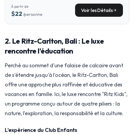
animals in a lush tropical park—perfect for extending the fun
À partir de
beyond the resort.
Voir les Détails
arrow_forward
$22
/personne
​2. Le Ritz-Carlton, Bali : Le luxe
rencontre l'éducation
​Perché au sommet d'une falaise de calcaire avant
de s'étendre jusqu'à l'océan, le Ritz-Carlton, Bali
offre une approche plus raffinée et éducative des
vacances en famille. Ici, le luxe rencontre "Ritz Kids",
un programme conçu autour de quatre piliers : la
nature, l'exploration, la responsabilité et la culture.
L'expérience du Club Enfants