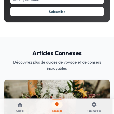
Subscribe
Articles Connexes
Découvrez plus de guides de voyage et de conseils
incroyables
home
lightbulb
settings
Accueil
Conseils
Paramètres