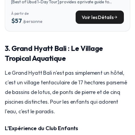
[Best of Ubud 1-Day Tour] provides a private guide to
explore Ubud's iconic temples and rice terraces.
À partir de
Voir les Détails
arrow_forward
$57
/personne
​3. Grand Hyatt Bali : Le Village
Tropical Aquatique
Le Grand Hyatt Bali n'est pas simplement un hôtel,
c'est un village tentaculaire de 17 hectares parsemé
de bassins de lotus, de ponts de pierre et de cinq
piscines distinctes. Pour les enfants qui adorent
l'eau, c'est le paradis.
L'Expérience du Club Enfants