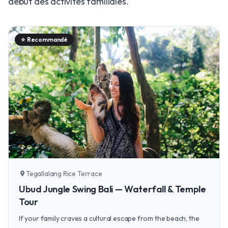
début des activités familiales.
⭐
Recommandé
Tegallalang Rice Terrace
location_on
Ubud Jungle Swing Bali — Waterfall & Temple
Tour
If your family craves a cultural escape from the beach, the