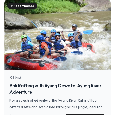
⭐
Recommandé
Ubud
location_on
Bali Rafting with Ayung Dewata: Ayung River
Adventure
For a splash of adventure, the [Ayung River Rafting] tour
offers a safe and scenic ride through Bali's jungle, ideal for
families with older children.