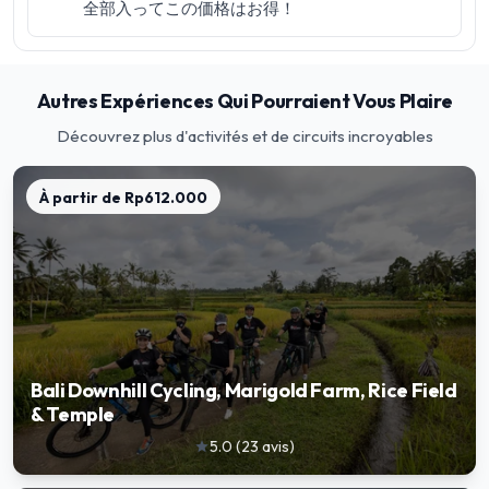
全部入ってこの価格はお得！
Autres Expériences Qui Pourraient Vous Plaire
Découvrez plus d'activités et de circuits incroyables
À partir de
Rp612.000
Bali Downhill Cycling, Marigold Farm, Rice Field
& Temple
5.0
(
23
avis
)
star