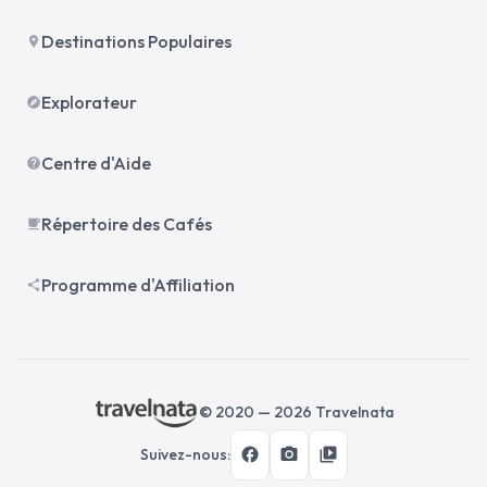
Destinations Populaires
place
Explorateur
explore
Centre d'Aide
help
Répertoire des Cafés
local_cafe
Programme d'Affiliation
share
© 2020 —
2026
Travelnata
facebook
photo_camera
video_library
Suivez-nous
: