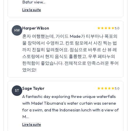
Batur view...
Lire la suite
Harper Wilson
5.0
star
star
star
star
star
HW
혼자 여행했는데, 가이드 Made가 티부마나 폭포의
물 장막에서 수영하고, 칸토 람포에서 사진 찍는 법
까지 친절히 알려줬어요. 점심으로 바투르 산 뷰 레
스토랑에서 현지 음식도 훌륭했고, 우루 페타누의
한적함이 좋았습니다. 전체적으로 만족스러운 투어
였어요!
Sage Taylor
5.0
star
star
star
star
star
ST
A fantastic day exploring three unique waterfalls
with Made! Tibumana's water curtain was serene
for a swim, and the Indonesian lunch with a view of
M...
Lire la suite