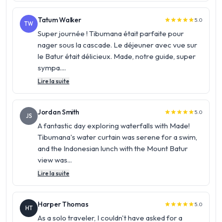
Tatum Walker
5.0
star
star
star
star
star
TW
Super journée ! Tibumana était parfaite pour
nager sous la cascade. Le déjeuner avec vue sur
le Batur était délicieux. Made, notre guide, super
sympa....
Lire la suite
Jordan Smith
5.0
star
star
star
star
star
JS
A fantastic day exploring waterfalls with Made!
Tibumana's water curtain was serene for a swim,
and the Indonesian lunch with the Mount Batur
view was...
Lire la suite
Harper Thomas
5.0
star
star
star
star
star
HT
As a solo traveler, I couldn't have asked for a