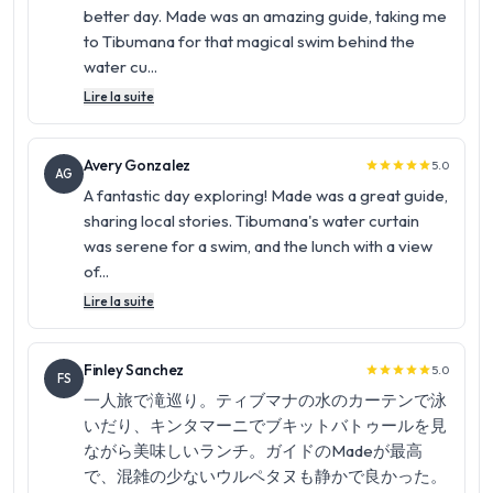
better day. Made was an amazing guide, taking me
to Tibumana for that magical swim behind the
water cu...
Lire la suite
Avery Gonzalez
5.0
star
star
star
star
star
AG
A fantastic day exploring! Made was a great guide,
sharing local stories. Tibumana's water curtain
was serene for a swim, and the lunch with a view
of...
Lire la suite
Finley Sanchez
5.0
star
star
star
star
star
FS
一人旅で滝巡り。ティブマナの水のカーテンで泳
いだり、キンタマーニでブキットバトゥールを見
ながら美味しいランチ。ガイドのMadeが最高
で、混雑の少ないウルペタヌも静かで良かった。