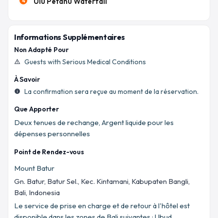
Ulu Petanu Waterfall
4
Informations Supplémentaires
Non Adapté Pour
Guests with Serious Medical Conditions
warning_amber
À Savoir
La confirmation sera reçue au moment de la réservation.
info
Que Apporter
Deux tenues de rechange, Argent liquide pour les
dépenses personnelles
Point de Rendez-vous
Mount Batur
Gn. Batur, Batur Sel., Kec. Kintamani, Kabupaten Bangli,
Bali, Indonesia
Le service de prise en charge et de retour à l'hôtel est
disponible dans les zones de Bali suivantes : Ubud,