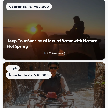
À partir de
Rp1.980.000
Jeep Tour Sunrise at Mount Batur with Natural
Hot Spring
5.0
(
46
avis
)
star
Couple
À partir de
Rp1.530.000