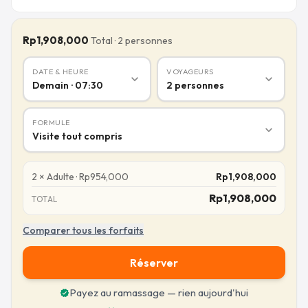
Rp1,908,000
Total
·
2
personnes
DATE & HEURE
VOYAGEURS
expand_more
expand_more
Demain · 07:30
2
personnes
FORMULE
expand_more
Visite tout compris
2
×
Adulte
·
Rp
954,000
Rp
1,908,000
Rp
1,908,000
TOTAL
Comparer tous les forfaits
Réserver
Payez au ramassage — rien aujourd'hui
verified