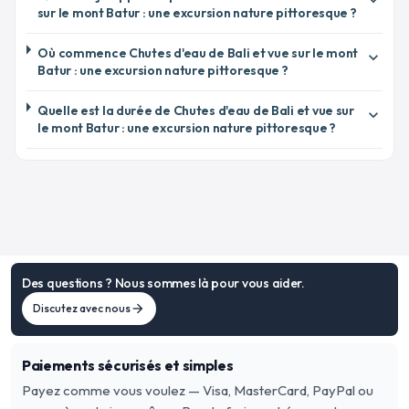
expand_more
sur le mont Batur : une excursion nature pittoresque ?
Où commence Chutes d'eau de Bali et vue sur le mont
expand_more
Batur : une excursion nature pittoresque ?
Quelle est la durée de Chutes d'eau de Bali et vue sur
expand_more
le mont Batur : une excursion nature pittoresque ?
Des questions ? Nous sommes là pour vous aider.
Discutez avec nous
arrow_forward
Paiements sécurisés et simples
Payez comme vous voulez — Visa, MasterCard, PayPal ou