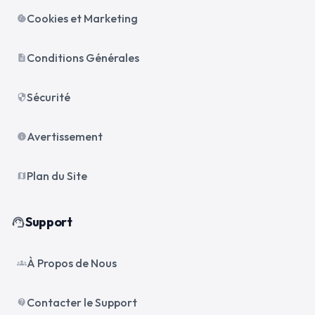
Cookies et Marketing
cookie
Conditions Générales
description
Sécurité
security
Avertissement
info
Plan du Site
map
Support
support_agent
À Propos de Nous
groups
Contacter le Support
contact_support