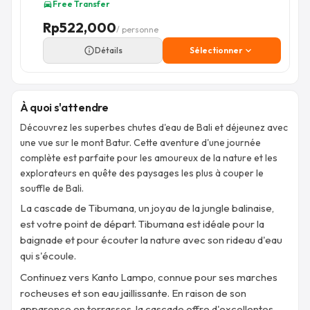
Free Transfer
directions_car
Rp
522,000
/ personne
info_outline
Détails
Sélectionner
expand_more
À quoi s'attendre
Découvrez les superbes chutes d'eau de Bali et déjeunez avec
une vue sur le mont Batur. Cette aventure d'une journée
complète est parfaite pour les amoureux de la nature et les
explorateurs en quête des paysages les plus à couper le
souffle de Bali.
La cascade de Tibumana, un joyau de la jungle balinaise,
est votre point de départ. Tibumana est idéale pour la
baignade et pour écouter la nature avec son rideau d'eau
qui s'écoule.
Continuez vers Kanto Lampo, connue pour ses marches
rocheuses et son eau jaillissante. En raison de son
apparence en terrasses, la cascade offre d'excellentes