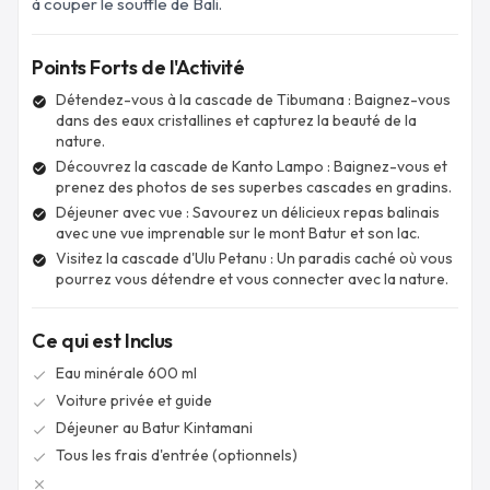
à couper le souffle de Bali.
Points Forts de l'Activité
Détendez-vous à la cascade de Tibumana : Baignez-vous
check_circle
dans des eaux cristallines et capturez la beauté de la
nature.
Découvrez la cascade de Kanto Lampo : Baignez-vous et
check_circle
prenez des photos de ses superbes cascades en gradins.
Déjeuner avec vue : Savourez un délicieux repas balinais
check_circle
avec une vue imprenable sur le mont Batur et son lac.
Visitez la cascade d'Ulu Petanu : Un paradis caché où vous
check_circle
pourrez vous détendre et vous connecter avec la nature.
Ce qui est Inclus
Eau minérale 600 ml
check
Voiture privée et guide
check
Déjeuner au Batur Kintamani
check
Tous les frais d'entrée (optionnels)
check
close