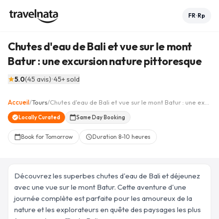
FR
Rp
•
Chutes d'eau de Bali et vue sur le mont
Batur : une excursion nature pittoresque
Voir les 9 photos
collections
5.0
(
45
avis
)
•
45
+ sold
star
+
4
Accueil
/
Tours
/
Chutes d'eau de Bali et vue sur le mont Batur : une excursion nature pittoresque
arrow_back
home
share
favorite_border
verified
Locally Curated
calendar_today
Same Day Booking
Book for Tomorrow
Duration
8-10 heures
calendar_today
schedule
Découvrez les superbes chutes d'eau de Bali et déjeunez
avec une vue sur le mont Batur. Cette aventure d'une
journée complète est parfaite pour les amoureux de la
nature et les explorateurs en quête des paysages les plus