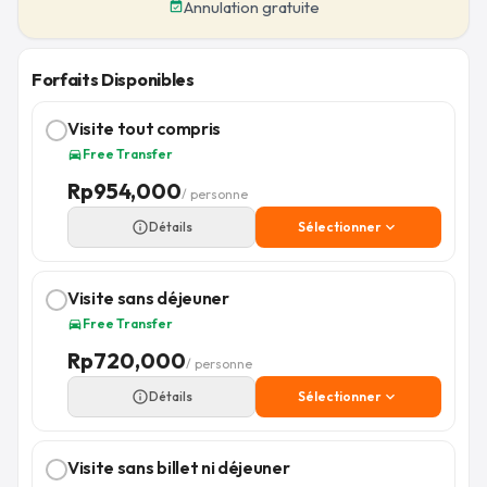
Annulation gratuite
event_available
Forfaits Disponibles
Visite tout compris
Free Transfer
directions_car
Rp
954,000
/ personne
info_outline
Détails
Sélectionner
expand_more
Visite sans déjeuner
Free Transfer
directions_car
Rp
720,000
/ personne
info_outline
Détails
Sélectionner
expand_more
Visite sans billet ni déjeuner