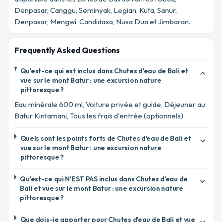
Denpasar, Canggu, Seminyak, Legian, Kuta, Sanur,
Denpasar, Mengwi, Candidasa, Nusa Dua et Jimbaran.
Frequently Asked Questions
Qu'est-ce qui est inclus dans Chutes d'eau de Bali et
expand_more
vue sur le mont Batur : une excursion nature
pittoresque ?
Eau minérale 600 ml, Voiture privée et guide, Déjeuner au
Batur Kintamani, Tous les frais d'entrée (optionnels)
Quels sont les points forts de Chutes d'eau de Bali et
expand_more
vue sur le mont Batur : une excursion nature
pittoresque ?
Qu'est-ce qui N'EST PAS inclus dans Chutes d'eau de
expand_more
Bali et vue sur le mont Batur : une excursion nature
pittoresque ?
Que dois-je apporter pour Chutes d'eau de Bali et vue