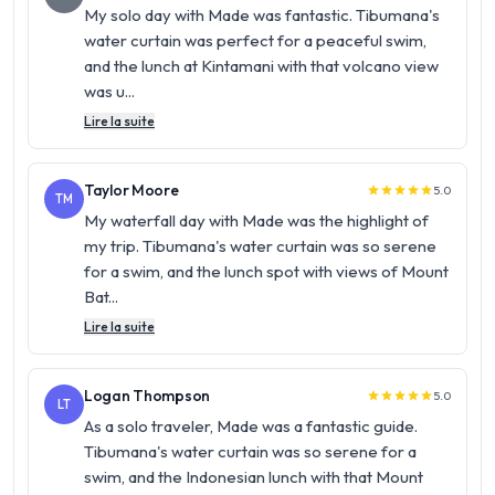
My solo day with Made was fantastic. Tibumana's
water curtain was perfect for a peaceful swim,
and the lunch at Kintamani with that volcano view
was u...
Lire la suite
Taylor Moore
5.0
star
star
star
star
star
TM
My waterfall day with Made was the highlight of
my trip. Tibumana's water curtain was so serene
for a swim, and the lunch spot with views of Mount
Bat...
Lire la suite
Logan Thompson
5.0
star
star
star
star
star
LT
As a solo traveler, Made was a fantastic guide.
Tibumana's water curtain was so serene for a
swim, and the Indonesian lunch with that Mount