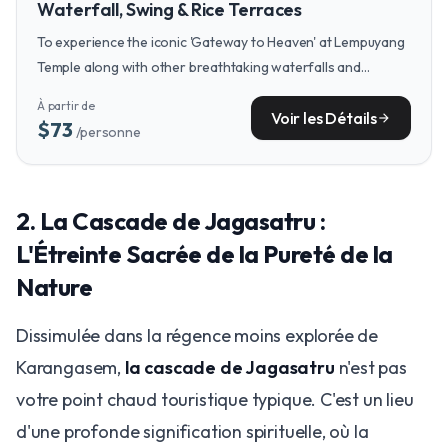
Waterfall, Swing & Rice Terraces
To experience the iconic 'Gateway to Heaven' at Lempuyang
Temple along with other breathtaking waterfalls and
landscapes in a single, seamless day, consider the Iconic Bali
À partir de
in a Day tour.
Voir les Détails
arrow_forward
$73
/personne
2. La Cascade de Jagasatru :
L'Étreinte Sacrée de la Pureté de la
Nature
Dissimulée dans la régence moins explorée de
Karangasem,
la cascade de Jagasatru
n'est pas
votre point chaud touristique typique. C'est un lieu
d'une profonde signification spirituelle, où la