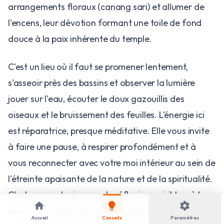
arrangements floraux (canang sari) et allumer de
l'encens, leur dévotion formant une toile de fond
douce à la paix inhérente du temple.
​C'est un lieu où il faut se promener lentement,
s'asseoir près des bassins et observer la lumière
jouer sur l'eau, écouter le doux gazouillis des
oiseaux et le bruissement des feuilles. L'énergie ici
est réparatrice, presque méditative. Elle vous invite
à faire une pause, à respirer profondément et à
vous reconnecter avec votre moi intérieur au sein de
l'étreinte apaisante de la nature et de la spiritualité.
C'est un sanctuaire pour la réflexion paisible, où la
home
lightbulb
settings
beauté est ressentie autant qu'elle est vue.
Accueil
Conseils
Paramètres