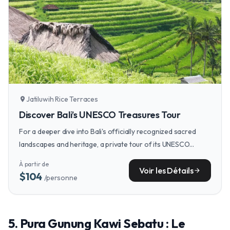
Jatiluwih Rice Terraces
location_on
Discover Bali’s UNESCO Treasures Tour
For a deeper dive into Bali's officially recognized sacred
landscapes and heritage, a private tour of its UNESCO
Treasures, including the serene Jatiluwih Rice Terraces,
À partir de
offers a curated journey into the island's soul.
Voir les Détails
arrow_forward
$104
/personne
​5. Pura Gunung Kawi Sebatu : Le