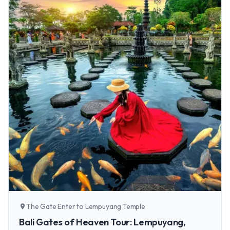
The Gate Enter to Lempuyang Temple
location_on
Bali Gates of Heaven Tour: Lempuyang,