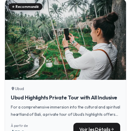
⭐
Recommandé
Ubud
location_on
Ubud Highlights Private Tour with All Inclusive
For a comprehensive immersion into the cultural and spiritual
heartland of Bali, a private tour of Ubud's highlights offers
deep insights into temple rituals, serene rice terraces, and
À partir de
local artisan traditions.
Voir les Détails
arrow_forward