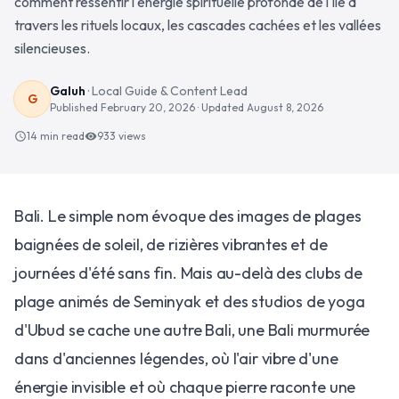
comment ressentir l'énergie spirituelle profonde de l'île à
travers les rituels locaux, les cascades cachées et les vallées
silencieuses.
Galuh
·
Local Guide & Content Lead
G
Published
February 20, 2026
· Updated
August 8, 2026
14 min read
933
views
schedule
visibility
Bali. Le simple nom évoque des images de plages
baignées de soleil, de rizières vibrantes et de
journées d'été sans fin. Mais au-delà des clubs de
plage animés de Seminyak et des studios de yoga
d'Ubud se cache une autre Bali, une Bali murmurée
dans d'anciennes légendes, où l'air vibre d'une
énergie invisible et où chaque pierre raconte une