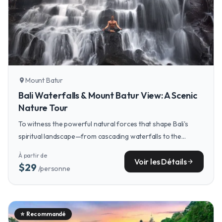
Mount Batur
location_on
Bali Waterfalls & Mount Batur View: A Scenic
Nature Tour
To witness the powerful natural forces that shape Bali's
spiritual landscape—from cascading waterfalls to the
majestic silhouette of Mount Batur—a scenic nature tour
À partir de
provides a perfect perspective.
Voir les Détails
arrow_forward
$29
/personne
⭐
Recommandé