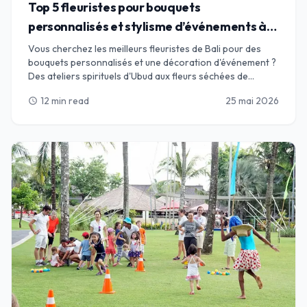
Top 5 fleuristes pour bouquets
personnalisés et stylisme d’événements à
Bali
Vous cherchez les meilleurs fleuristes de Bali pour des
bouquets personnalisés et une décoration d'événement ?
Des ateliers spirituels d'Ubud aux fleurs séchées de
Canggu, trouvez l'alliance parfaite pour vos pétales.
12 min read
25 mai 2026
schedule