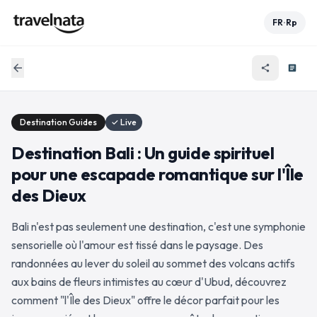
FR
Rp
•
arrow_back
share
article
Destination Guides
✓ Live
Destination Bali : Un guide spirituel
pour une escapade romantique sur l'Île
des Dieux
Bali n'est pas seulement une destination, c'est une symphonie
sensorielle où l'amour est tissé dans le paysage. Des
randonnées au lever du soleil au sommet des volcans actifs
aux bains de fleurs intimistes au cœur d'Ubud, découvrez
comment "l'Île des Dieux" offre le décor parfait pour les