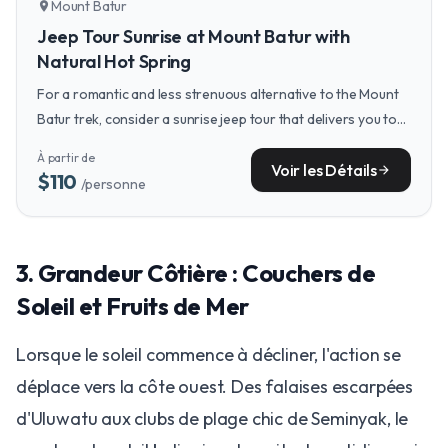
Mount Batur
location_on
Jeep Tour Sunrise at Mount Batur with
Natural Hot Spring
For a romantic and less strenuous alternative to the Mount
Batur trek, consider a sunrise jeep tour that delivers you to
breathtaking vistas before a soothing soak in a natural hot
À partir de
spring together.
Voir les Détails
arrow_forward
$110
/personne
3. Grandeur Côtière : Couchers de
Soleil et Fruits de Mer
Lorsque le soleil commence à décliner, l'action se
déplace vers la côte ouest. Des falaises escarpées
d'Uluwatu aux clubs de plage chic de Seminyak, le