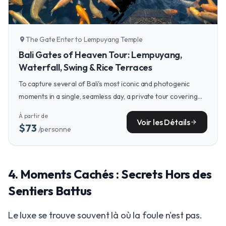
The Gate Enter to Lempuyang Temple
location_on
Bali Gates of Heaven Tour: Lempuyang,
Waterfall, Swing & Rice Terraces
To capture several of Bali's most iconic and photogenic
moments in a single, seamless day, a private tour covering
the Gates of Heaven, majestic waterfalls, and emerald rice
À partir de
terraces is an ideal choice for couples.
Voir les Détails
arrow_forward
$73
/personne
4. Moments Cachés : Secrets Hors des
Sentiers Battus
Le luxe se trouve souvent là où la foule n'est pas.