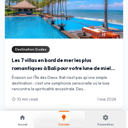
Destination Guides
Les 7 villas en bord de mer les plus
romantiques à Bali pour votre lune de miel
de rêve
Évasion sur l'Île des Dieux. Bali n'est pas qu'une simple
destination ; c'est une symphonie sensorielle où le luxe
rencontre la spiritualité ancestrale. Des
impressionnantes falaises calcaires d'Uluwatu aux rives
10 min read
1 mai 2026
schedule
sophistiquées de Seminyak, nous avons sélectionné le
guide ultime des 7 villas les plus romantiques en bord de
mer pour votre lune de miel de rêve. Découvrez des
home
lightbulb
settings
sanctuaires privés avec piscines à débordement, sables
baignés de chandelles et le battement rythmique de
Voir Tous les Articles
Accueil
Conseils
Paramètres
arrow_forward