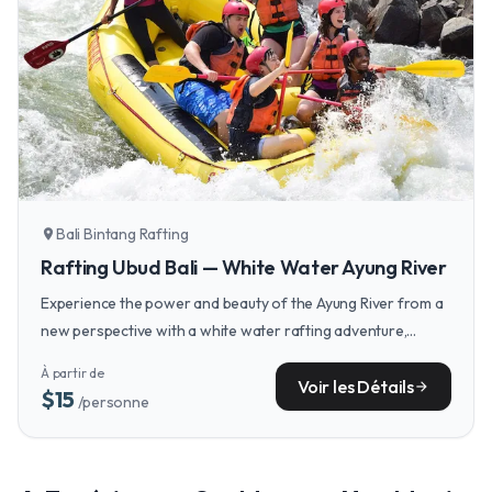
Bali Bintang Rafting
location_on
Rafting Ubud Bali — White Water Ayung River
Experience the power and beauty of the Ayung River from a
new perspective with a white water rafting adventure,
perfect for couples looking to add a pulse of shared
À partir de
excitement to their tranquil Ubud retreat.
Voir les Détails
arrow_forward
$15
/personne