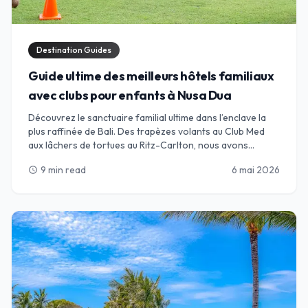
Destination Guides
Guide ultime des meilleurs hôtels familiaux
avec clubs pour enfants à Nusa Dua
Découvrez le sanctuaire familial ultime dans l’enclave la
plus raffinée de Bali. Des trapèzes volants au Club Med
aux lâchers de tortues au Ritz-Carlton, nous avons
sélectionné les meilleurs complexes de Nusa Dua, où des
9 min read
6 mai 2026
schedule
clubs pour enfants de classe mondiale rencontrent
l’hospitalité balinaise de luxe. Parfait pour les parents en
quête de détente et les enfants en quête d’aventure.