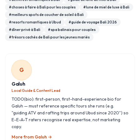
#
choses à faire à Bali pour les couples
#
lune de miel de luxe à Bali
#
meilleurs spots de coucher de soleil à Bali
#
resorts romantiques à Ubud
#
guide de voyage Bali 2026
#
dîner privé à Bali
#
spa balinais pour couples
#
trésors cachés de Bali pour les jeunes mariés
G
Galuh
Local Guide & Content Lead
TODO(bio): first-person, first-hand-experience bio for
Galuh — must reference specific tours she runs (e.g.
"guiding ATV and rafting trips around Ubud since 2020") so
E-E-A-T raters recognise real expertise, not marketing
copy.
More from
Galuh
→