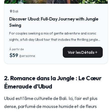
Bali
location_on
Discover Ubud: Full-Day Journey with Jungle
Swing
For couples seeking a mix of gentle adventure and iconic
sights, a full-day Ubud tour that includes the thrilling jungle
swing offers panoramic views and unforgettable shared
À partir de
excitement.
Voir les Détails
arrow_forward
$59
/personne
2. Romance dans la Jungle : Le Cœur
Émeraude d'Ubud
Ubud est l'âme culturelle de Bali. Ici, l'air est plus
dense, parfumé de mousse humide et de fleurs