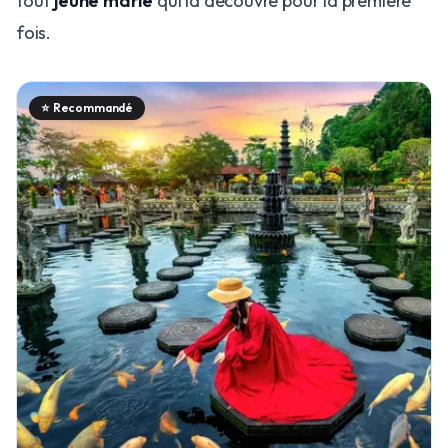
tout
jeune marié
qui la découvre pour la première
fois.
⭐
Recommandé