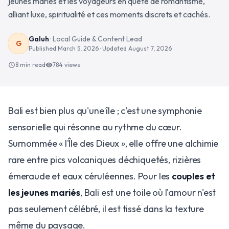
jeunes mariés et les voyageurs en quête de romantisme,
alliant luxe, spiritualité et ces moments discrets et cachés.
Galuh
·
Local Guide & Content Lead
G
Published
March 5, 2026
· Updated
August 7, 2026
8 min read
784
views
schedule
visibility
Bali est bien plus qu'une île ; c'est une symphonie
sensorielle qui résonne au rythme du cœur.
Surnommée « l'Île des Dieux », elle offre une alchimie
rare entre pics volcaniques déchiquetés, rizières
émeraude et eaux céruléennes. Pour les
couples et
les jeunes mariés
, Bali est une toile où l'amour n'est
pas seulement célébré, il est tissé dans la texture
même du paysage.