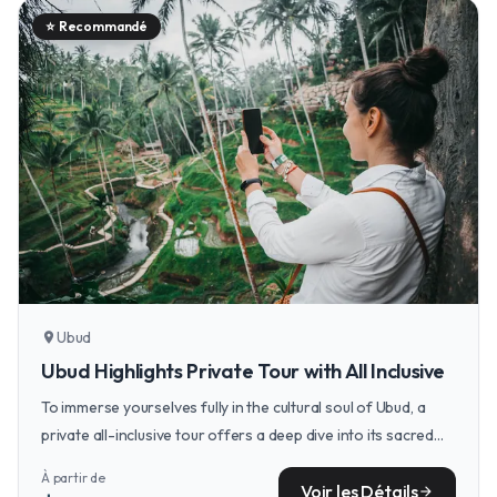
⭐
Recommandé
Ubud
location_on
Ubud Highlights Private Tour with All Inclusive
To immerse yourselves fully in the cultural soul of Ubud, a
private all-inclusive tour offers a deep dive into its sacred
temples, lush rice terraces, and artistic heritage, allowing you
À partir de
to connect with the island's spiritual heart.
Voir les Détails
arrow_forward