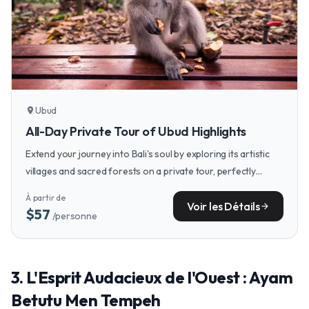
Ubud
location_on
All-Day Private Tour of Ubud Highlights
Extend your journey into Bali's soul by exploring its artistic
villages and sacred forests on a private tour, perfectly
pairing with your gastronomic discoveries.
À partir de
Voir les Détails
arrow_forward
$57
/personne
3. L'Esprit Audacieux de l'Ouest : Ayam
Betutu Men Tempeh