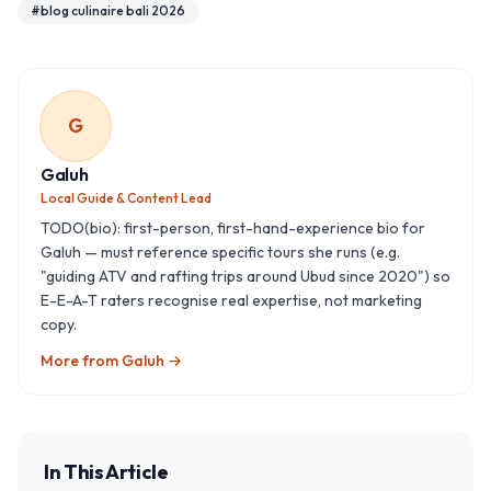
#
blog culinaire bali 2026
G
Galuh
Local Guide & Content Lead
TODO(bio): first-person, first-hand-experience bio for
Galuh — must reference specific tours she runs (e.g.
"guiding ATV and rafting trips around Ubud since 2020") so
E-E-A-T raters recognise real expertise, not marketing
copy.
More from
Galuh
→
In This Article