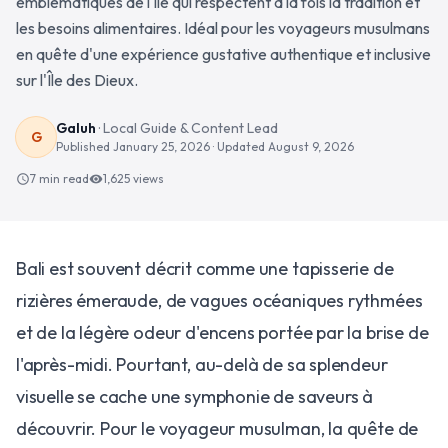
emblématiques de l'île qui respectent à la fois la tradition et
les besoins alimentaires. Idéal pour les voyageurs musulmans
en quête d'une expérience gustative authentique et inclusive
sur l'Île des Dieux.
Galuh
·
Local Guide & Content Lead
G
Published
January 25, 2026
· Updated
August 9, 2026
7 min read
1,625
views
schedule
visibility
Bali est souvent décrit comme une tapisserie de
rizières émeraude, de vagues océaniques rythmées
et de la légère odeur d'encens portée par la brise de
l'après-midi. Pourtant, au-delà de sa splendeur
visuelle se cache une symphonie de saveurs à
découvrir. Pour le voyageur musulman, la quête de