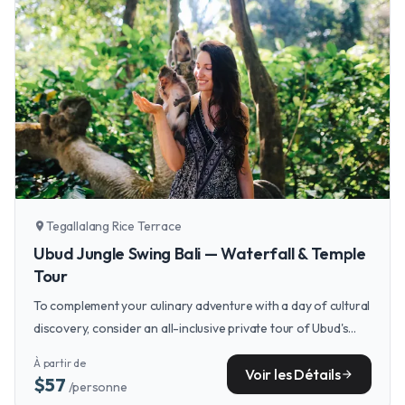
Tegallalang Rice Terrace
location_on
Ubud Jungle Swing Bali — Waterfall & Temple
Tour
To complement your culinary adventure with a day of cultural
discovery, consider an all-inclusive private tour of Ubud's
most treasured sites.
À partir de
Voir les Détails
arrow_forward
$57
/personne