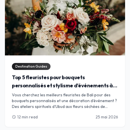
Destination Guides
Top 5 fleuristes pour bouquets
personnalisés et stylisme d’événements à
Bali
Vous cherchez les meilleurs fleuristes de Bali pour des
bouquets personnalisés et une décoration d'événement ?
Des ateliers spirituels d'Ubud aux fleurs séchées de
Canggu, trouvez l'alliance parfaite pour vos pétales.
12 min read
25 mai 2026
schedule