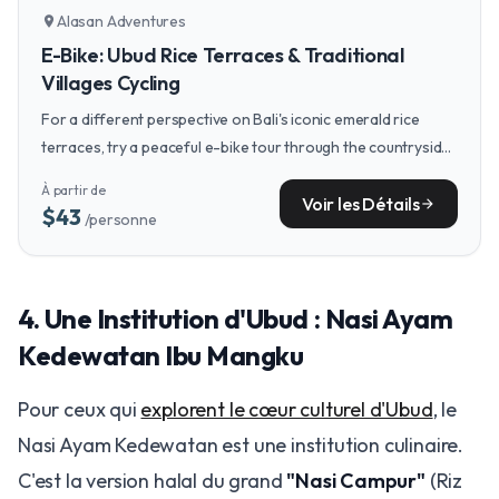
Alasan Adventures
location_on
E-Bike: Ubud Rice Terraces & Traditional
Villages Cycling
For a different perspective on Bali's iconic emerald rice
terraces, try a peaceful e-bike tour through the countryside,
connecting with the island's natural rhythm.
À partir de
Voir les Détails
arrow_forward
$43
/personne
4. Une Institution d'Ubud : Nasi Ayam
Kedewatan Ibu Mangku
Pour ceux qui
explorent le cœur culturel d'Ubud
, le
Nasi Ayam Kedewatan est une institution culinaire.
C'est la version halal du grand
"Nasi Campur"
(Riz