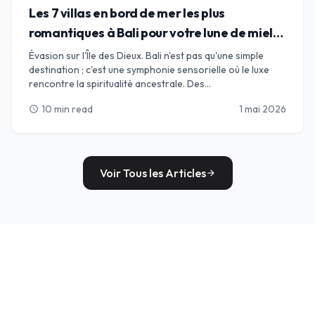
Les 7 villas en bord de mer les plus
romantiques à Bali pour votre lune de miel
de rêve
Évasion sur l'Île des Dieux. Bali n'est pas qu'une simple
destination ; c'est une symphonie sensorielle où le luxe
rencontre la spiritualité ancestrale. Des
impressionnantes falaises calcaires d'Uluwatu aux rives
10 min read
1 mai 2026
schedule
sophistiquées de Seminyak, nous avons sélectionné le
guide ultime des 7 villas les plus romantiques en bord de
mer pour votre lune de miel de rêve. Découvrez des
sanctuaires privés avec piscines à débordement, sables
baignés de chandelles et le battement rythmique de
Voir Tous les Articles
arrow_forward
l'océan Indien ; votre « base idéale » pour des souvenirs
qui dureront toute une vie commence ici.