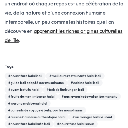
un endroit où chaque repas est une célébration de la
vie, de la nature et d'une connexion humaine
intemporelle, un peu comme les histoires que l'on
découvre en
apprenant les riches origines culturelles
de l'île
.
Tags
#
nourriture halal bali
#
meilleurs restaurants halal bali
#
guide bali adapté aux musulmans
#
cuisine halal bali
#
ayam betutu halal
#
bebek timbungan bali
#
fruits de mer jimbaran halal
#
nasi ayam kedewatan ibu mangku
#
warung mak beng halal
#
conseils de voyage à bali pour les musulmans
#
cuisine balinaise authentique halal
#
où manger halal à ubud
#
nourriture halal kuta bali
#
nourriture halal sanur