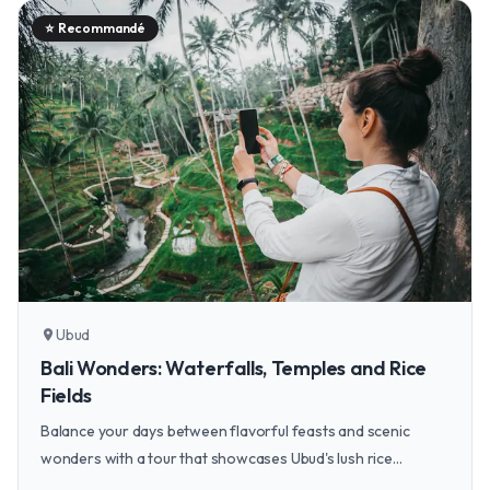
⭐
Recommandé
Ubud
location_on
Bali Wonders: Waterfalls, Temples and Rice
Fields
Balance your days between flavorful feasts and scenic
wonders with a tour that showcases Ubud's lush rice
terraces, serene temples, and stunning waterfalls.