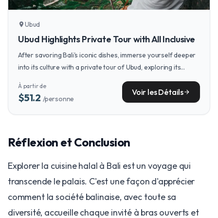
Ubud
location_on
Ubud Highlights Private Tour with All Inclusive
After savoring Bali's iconic dishes, immerse yourself deeper
into its culture with a private tour of Ubud, exploring its
temples, rice terraces, and local arts.
À partir de
Voir les Détails
arrow_forward
$51.2
/personne
Réflexion et Conclusion
Explorer la cuisine halal à Bali est un voyage qui
transcende le palais. C'est une façon d'apprécier
comment la société balinaise, avec toute sa
diversité, accueille chaque invité à bras ouverts et