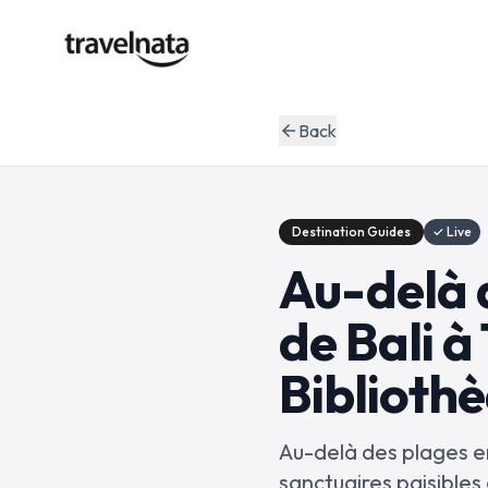
Back
arrow_back
Destination Guides
✓ Live
Au-delà 
de Bali à
Biblioth
Au-delà des plages e
sanctuaires paisibles