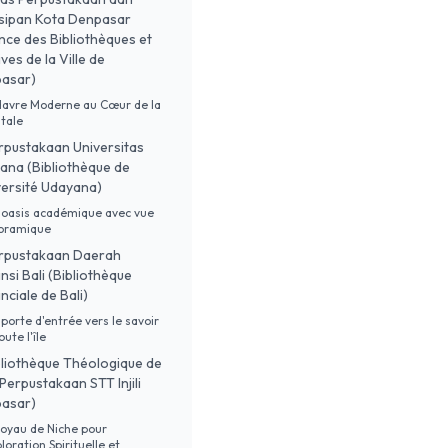
sipan Kota Denpasar
nce des Bibliothèques et
ves de la Ville de
asar)
Havre Moderne au Cœur de la
tale
erpustakaan Universitas
ana (Bibliothèque de
versité Udayana)
 oasis académique avec vue
oramique
erpustakaan Daerah
nsi Bali (Bibliothèque
nciale de Bali)
porte d'entrée vers le savoir
oute l'île
ibliothèque Théologique de
(Perpustakaan STT Injili
asar)
oyau de Niche pour
ploration Spirituelle et