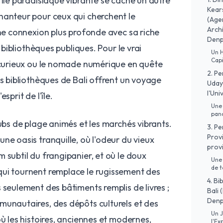
 île paradisiaque vibrante se cache un autre
Kear
hanteur pour ceux qui cherchent le
(Age
Archi
une connexion plus profonde avec sa riche
Denp
s bibliothèques publiques. Pour le vrai
Un 
Capi
r curieux ou le nomade numérique en quête
2. P
es bibliothèques de Bali offrent un voyage
Uday
l'Uni
sprit de l'île.
Une
pan
lubs de plage animés et les marchés vibrants.
3. P
Provi
ne oasis tranquille, où l'odeur du vieux
provi
 subtil du frangipanier, et où le doux
Une 
de t
ui tournent remplace le rugissement des
4. B
 seulement des bâtiments remplis de livres ;
Bali 
Denp
munautaires, des dépôts culturels et des
Un J
où les histoires, anciennes et modernes,
l'Ex