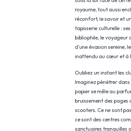
sous la surface de cette
royaume, tout aussi enc
réconfort, le savoir et 
tapisserie culturelle : se
bibliophile, le voyageu
d'une évasion sereine, l
inattendu au cœur et à l'e
Oubliez un instant les c
Imaginez pénétrer dans u
papier se mêle au parfum
bruissement des pages q
scooters. Ce ne sont pas
ce sont des centres com
sanctuaires tranquilles 