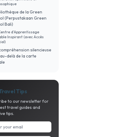
osophique
bliothèque de la Green
ol (Perpustakaan Green
l Bali)
Centre d'Apprentissage
ble Inspirant (avec Accès
ial)
compréhension silencieuse
i au-delà de la carte
ale
Travel Tips
ibe to our newsletter for
test travel guides and
ive tips.