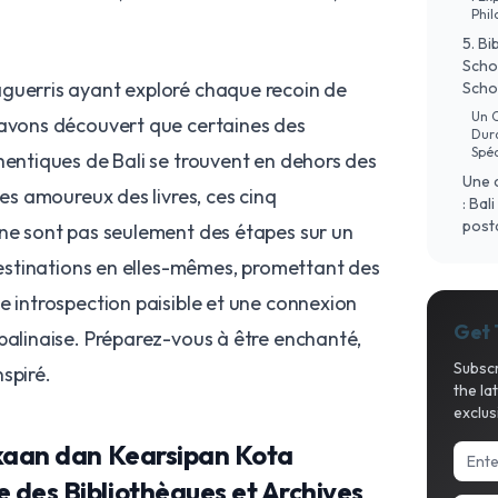
Phil
5. Bi
Scho
guerris ayant exploré chaque recoin de
Schoo
Un 
 avons découvert que certaines des
Dura
Spéc
hentiques de Bali se trouvent en dehors des
Une 
les amoureux des livres, ces cinq
: Bal
post
 ne sont pas seulement des étapes sur un
 destinations en elles-mêmes, promettant des
e introspection paisible et une connexion
Get 
balinaise. Préparez-vous à être enchanté,
Subscr
spiré.
the la
exclus
akaan dan Kearsipan Kota
des Bibliothèques et Archives