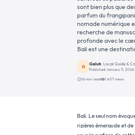
sont bien plus que des
parfum du frangipani
nomade numérique en q
recherche de manuscri
profonde avec le cœur 
Bali est une destinat
Galuh
·
Local Guide & C
G
Published
January 11, 2026
16 min read
1,407
views
schedule
visibility
Bali. Le seul nom évoque
rizières émeraude et de