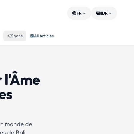
FR
IDR
language
expand_more
payments
expand_more
Share
All Articles
share
article
r l'Âme
res
 un monde de
es de Bali