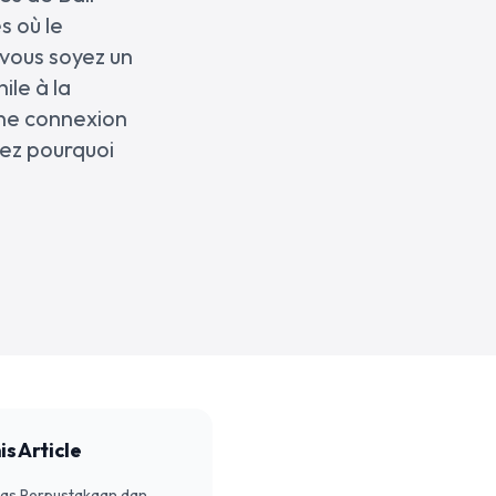
s où le
vous soyez un
ile à la
une connexion
rez pourquoi
is Article
inas Perpustakaan dan