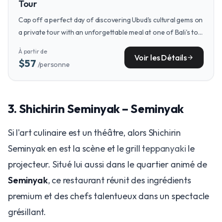
Tour
Cap off a perfect day of discovering Ubud's cultural gems on
a private tour with an unforgettable meal at one of Bali's top
Japanese restaurants.
À partir de
Voir les Détails
arrow_forward
$57
/personne
3. Shichirin Seminyak – Seminyak
Si l'art culinaire est un théâtre, alors Shichirin
Seminyak en est la scène et le grill
teppanyaki
le
projecteur. Situé lui aussi dans le quartier animé de
Seminyak
, ce restaurant réunit des ingrédients
premium et des chefs talentueux dans un spectacle
grésillant.