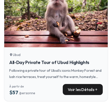
Ubud
location_on
All-Day Private Tour of Ubud Highlights
Following a private tour of Ubud's iconic Monkey Forest and
lush rice terraces, treat yourself to the warm, homestyle
flavors of Kyoka Japanese Kitchen.
À partir de
Voir les Détails
arrow_forward
$57
/personne