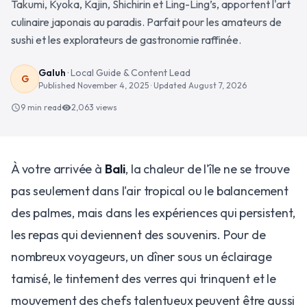
Takumi, Kyoka, Kajin, Shichirin et Ling-Ling’s, apportent l'art
culinaire japonais au paradis. Parfait pour les amateurs de
sushi et les explorateurs de gastronomie raffinée.
Galuh
·
Local Guide & Content Lead
G
Published
November 4, 2025
· Updated
August 7, 2026
9 min read
2,063
views
schedule
visibility
À votre arrivée à
Bali
, la chaleur de l'île ne se trouve
pas seulement dans l'air tropical ou le balancement
des palmes, mais dans les expériences qui persistent,
les repas qui deviennent des souvenirs. Pour de
nombreux voyageurs, un dîner sous un éclairage
tamisé, le tintement des verres qui trinquent et le
mouvement des chefs talentueux peuvent être aussi