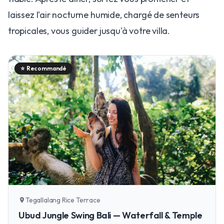
laissez l'air nocturne humide, chargé de senteurs
tropicales, vous guider jusqu'à votre villa.
⭐
Recommandé
Tegallalang Rice Terrace
location_on
Ubud Jungle Swing Bali — Waterfall & Temple