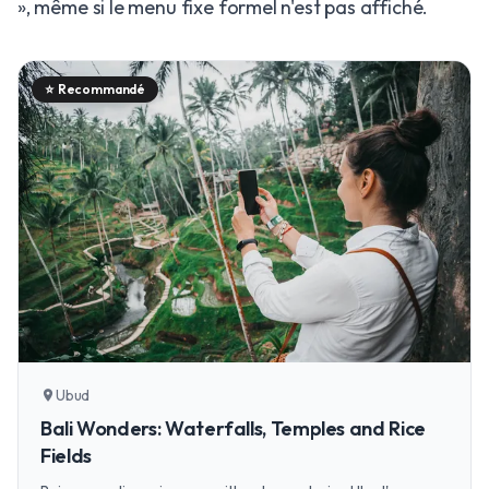
», même si le menu fixe formel n'est pas affiché.
⭐
Recommandé
Ubud
location_on
Bali Wonders: Waterfalls, Temples and Rice
Fields