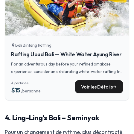
Bali Bintang Rafting
location_on
Rafting Ubud Bali — White Water Ayung River
For an adventurous day before your refined omakase
experience, consider an exhilarating white-water rafting trip
down the Ayung River.
À partir de
Voir les Détails
arrow_forward
$15
/personne
4. Ling-Ling's Bali – Seminyak
Pour un changement de rythme, plus décontracté,