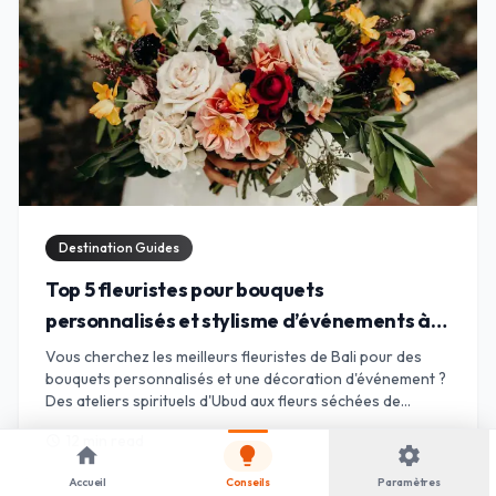
Destination Guides
Top 5 fleuristes pour bouquets
personnalisés et stylisme d’événements à
Bali
Vous cherchez les meilleurs fleuristes de Bali pour des
bouquets personnalisés et une décoration d'événement ?
Des ateliers spirituels d'Ubud aux fleurs séchées de
Canggu, trouvez l'alliance parfaite pour vos pétales.
12 min read
25 mai 2026
schedule
home
lightbulb
settings
Accueil
Conseils
Paramètres