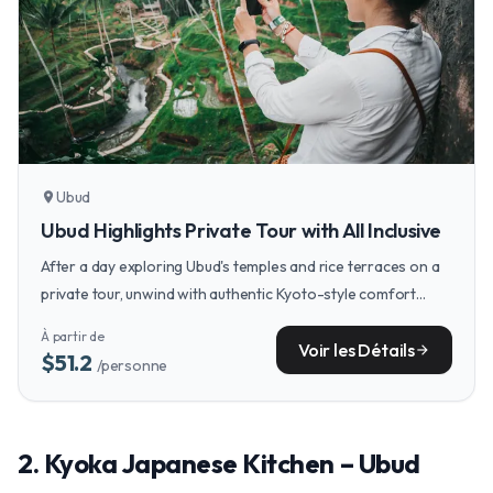
Ubud
location_on
Ubud Highlights Private Tour with All Inclusive
After a day exploring Ubud's temples and rice terraces on a
private tour, unwind with authentic Kyoto-style comfort
food at Kyoka Japanese Kitchen.
À partir de
Voir les Détails
arrow_forward
$51.2
/personne
2. Kyoka Japanese Kitchen – Ubud