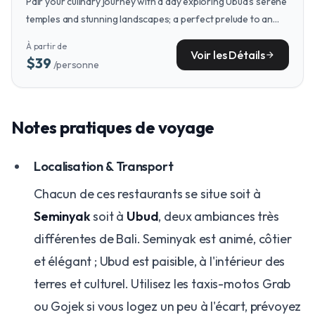
Pair your culinary journey with a day exploring Ubud's serene
temples and stunning landscapes; a perfect prelude to an
elegant Japanese dinner.
À partir de
Voir les Détails
arrow_forward
$39
/personne
Notes pratiques de voyage
Localisation & Transport
Chacun de ces restaurants se situe soit à
Seminyak
soit à
Ubud
, deux ambiances très
différentes de Bali. Seminyak est animé, côtier
et élégant ; Ubud est paisible, à l'intérieur des
terres et culturel. Utilisez les taxis-motos Grab
ou Gojek si vous logez un peu à l'écart, prévoyez