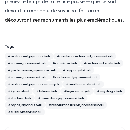
prenez le temps de faire une pause — que ce soit
devant un morceau de sushi parfait ou en
découvrant ses monuments les plus emblématiques
.
Tags
#
restaurant japonais bali
#
meilleur restaurant japonais bali
#
cuisine japonaise bali
#
omakase bali
#
restaurant sushi bali
#
gastronomie japonaise bali
#
teppanyaki bali
#
cuisine japonaise bali
#
restaurant japonais ubud
#
restaurant japonais seminyak
#
meilleur sushi à bali
#
kyoka ubud
#
takumi bali
#
kajin seminyak
#
ling-ling’s bali
#
shichirin bali
#
nourriture japonaise à bali
#
repas japonais bali
#
restaurant fusion japonaise bali
#
sushi omakase bali