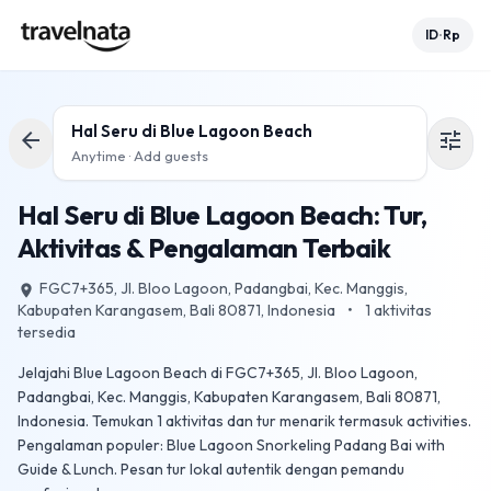
ID
Rp
•
Hal Seru di
Blue Lagoon Beach
arrow_back
tune
Anytime · Add guests
Hal Seru di Blue Lagoon Beach: Tur,
Aktivitas & Pengalaman Terbaik
FGC7+365, Jl. Bloo Lagoon, Padangbai, Kec. Manggis,
place
Kabupaten Karangasem, Bali 80871, Indonesia
•
1
aktivitas
tersedia
Jelajahi Blue Lagoon Beach di FGC7+365, Jl. Bloo Lagoon,
Padangbai, Kec. Manggis, Kabupaten Karangasem, Bali 80871,
Indonesia. Temukan 1 aktivitas dan tur menarik termasuk activities.
Pengalaman populer: Blue Lagoon Snorkeling Padang Bai with
Guide & Lunch. Pesan tur lokal autentik dengan pemandu