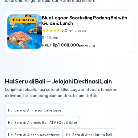
lokal ahli, harga terbaik, dan konfirmasi instan.
Blue Lagoon Snorkeling Padang Bai with
TOP RATED
star
Guide & Lunch
5.0
·
44
ulasan
star
star
star
star
star
8 - 10 jam
Rp1.008.000
per orang
MULAI
Hal Seru di Bali — Jelajahi Destinasi Lain
Lanjutkan eksplorasi setelah Blue Lagoon Beach: temukan
aktivitas, tur, dan pengalaman di kota lain di Bali.
Hal Seru di Air Terjun Leke Leke
Hal Seru di Alamelu Bali ATV (Quad Bike)
Hal Seru di Alasan Adventures
Hal Seru di Alas Harum Bali