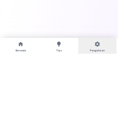
home
lightbulb
settings
Beranda
Tips
Pengaturan
language
Bahasa