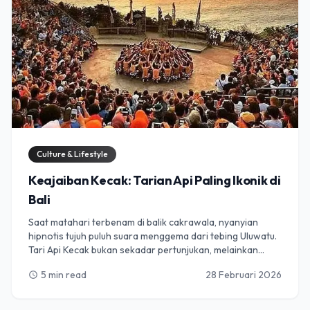
Culture & Lifestyle
Keajaiban Kecak: Tarian Api Paling Ikonik di
Bali
Saat matahari terbenam di balik cakrawala, nyanyian
hipnotis tujuh puluh suara menggema dari tebing Uluwatu.
Tari Api Kecak bukan sekadar pertunjukan, melainkan
perjalanan mendalam melalui mitologi Hindu kuno, berjalan
5 min read
28 Februari 2026
schedule
di atas api, dan kekuatan mentah suara manusia. Temukan
mengapa simfoni tanpa instrumen ini menjadi momen
"Bali" yang paling istimewa dan bagaimana cara