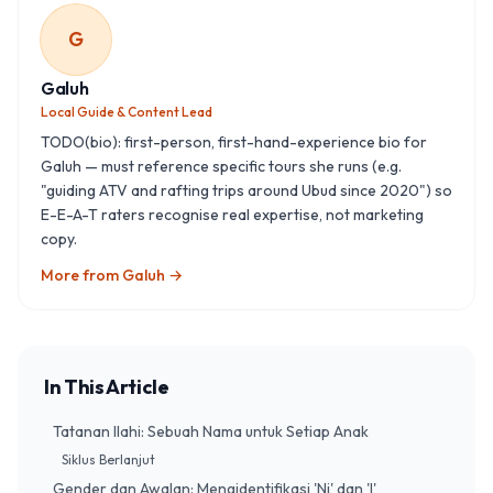
G
Galuh
Local Guide & Content Lead
TODO(bio): first-person, first-hand-experience bio for
Galuh — must reference specific tours she runs (e.g.
"guiding ATV and rafting trips around Ubud since 2020") so
E-E-A-T raters recognise real expertise, not marketing
copy.
More from
Galuh
→
In This Article
Tatanan Ilahi: Sebuah Nama untuk Setiap Anak
Siklus Berlanjut
Gender dan Awalan: Mengidentifikasi 'Ni' dan 'I'