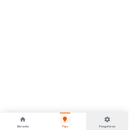
home
lightbulb
settings
Beranda
Tips
Pengaturan