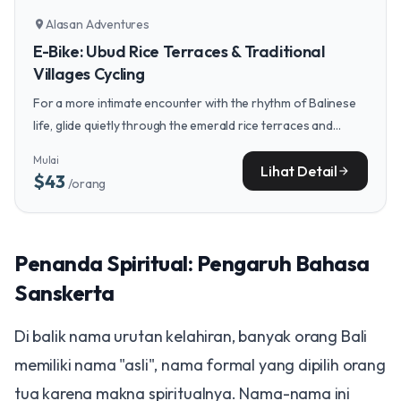
Alasan Adventures
location_on
E-Bike: Ubud Rice Terraces & Traditional
Villages Cycling
For a more intimate encounter with the rhythm of Balinese
life, glide quietly through the emerald rice terraces and
villages where the community's connection to the land and
Mulai
each other is palpable.
Lihat Detail
arrow_forward
$43
/orang
Penanda Spiritual: Pengaruh Bahasa
Sanskerta
Di balik nama urutan kelahiran, banyak orang Bali
memiliki nama "asli", nama formal yang dipilih orang
tua karena makna spiritualnya. Nama-nama ini