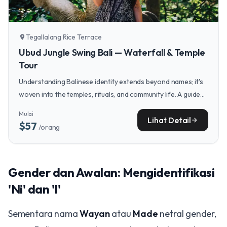
Tegallalang Rice Terrace
location_on
Ubud Jungle Swing Bali — Waterfall & Temple
Tour
Understanding Balinese identity extends beyond names; it's
woven into the temples, rituals, and community life. A guided
tour through Ubud's cultural heartland provides the context
Mulai
to see this sacred order in action.
Lihat Detail
arrow_forward
$57
/orang
Gender dan Awalan: Mengidentifikasi
'Ni' dan 'I'
Sementara nama
Wayan
atau
Made
netral gender,