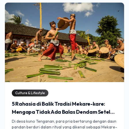
menyaksikannya sendiri.
Culture & Lifestyle
5 Rahasia di Balik Tradisi Mekare-kare:
Mengapa Tidak Ada Balas Dendam Setelah
Perang?
Di desa kuno Tenganan, para pria bertarung dengan daun
pandan berduri dalam ritual yang dikenal sebagai Mekare-