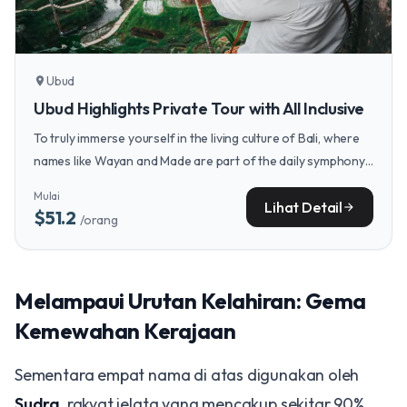
Ubud
location_on
Ubud Highlights Private Tour with All Inclusive
To truly immerse yourself in the living culture of Bali, where
names like Wayan and Made are part of the daily symphony,
a journey into the heart of Ubud offers a profound
Mulai
connection to the island's spiritual and artistic traditions.
Lihat Detail
arrow_forward
$51.2
/orang
Melampaui Urutan Kelahiran: Gema
Kemewahan Kerajaan
Sementara empat nama di atas digunakan oleh
Sudra
, rakyat jelata yang mencakup sekitar 90%