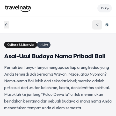
ID
Rp
•
arrow_back
share
article
Culture & Lifestyle
✓ Live
Asal-Usul Budaya Nama Pribadi Bali
Pernah bertanya-tanya mengapa setiap orang kedua yang
Anda temui di Bali bernama Wayan, Made, atau Nyoman?
Nama-nama Bali lebih dari sekadar label; mereka adalah
peta suci dari urutan kelahiran, kasta, dan identitas spiritual.
Masuklah ke jantung "Pulau Dewata" untuk menemukan
keindahan berirama dari sebuah budaya di mana nama Anda
menentukan tempat Anda di alam semesta.