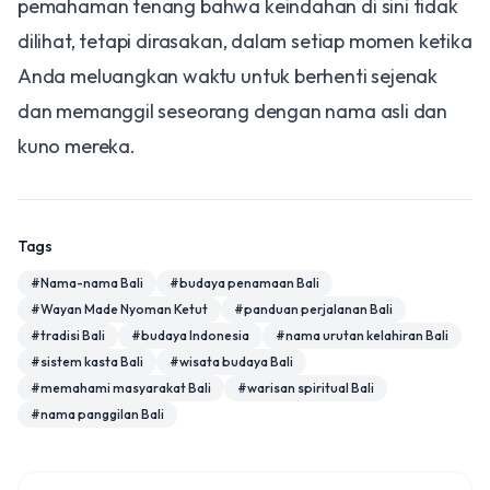
pemahaman tenang bahwa keindahan di sini tidak
dilihat, tetapi dirasakan, dalam setiap momen ketika
Anda meluangkan waktu untuk berhenti sejenak
dan memanggil seseorang dengan nama asli dan
kuno mereka.
Tags
#
Nama-nama Bali
#
budaya penamaan Bali
#
Wayan Made Nyoman Ketut
#
panduan perjalanan Bali
#
tradisi Bali
#
budaya Indonesia
#
nama urutan kelahiran Bali
#
sistem kasta Bali
#
wisata budaya Bali
#
memahami masyarakat Bali
#
warisan spiritual Bali
#
nama panggilan Bali