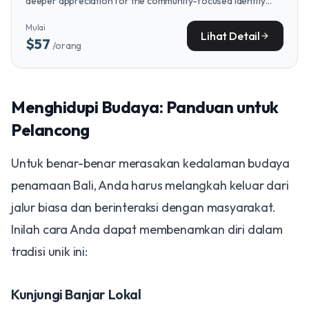
deeper appreciation for the community-focused identity
discussed here, seeing firsthand how tradition and daily life
Mulai
intertwine.
Lihat Detail
arrow_forward
$57
/orang
Menghidupi Budaya: Panduan untuk
Pelancong
Untuk benar-benar merasakan kedalaman budaya
penamaan Bali, Anda harus melangkah keluar dari
jalur biasa dan berinteraksi dengan masyarakat.
Inilah cara Anda dapat membenamkan diri dalam
tradisi unik ini:
Kunjungi Banjar Lokal