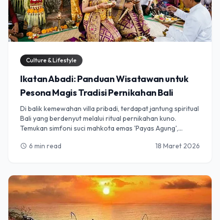
Culture & Lifestyle
Ikatan Abadi: Panduan Wisatawan untuk
Pesona Magis Tradisi Pernikahan Bali
Di balik kemewahan villa pribadi, terdapat jantung spiritual
Bali yang berdenyut melalui ritual pernikahan kuno.
Temukan simfoni suci mahkota emas 'Payas Agung',
filosofi pemurnian jiwa, serta semangat komunitas kuat
6 min read
18 Maret 2026
schedule
'Banjar' yang membuat pernikahan Bali benar-benar
abadi.