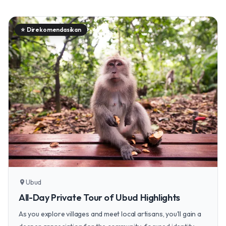
⭐
Direkomendasikan
Ubud
location_on
All-Day Private Tour of Ubud Highlights
As you explore villages and meet local artisans, you'll gain a