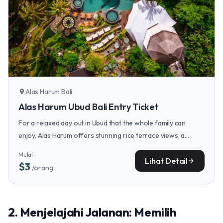
Alas Harum Bali
location_on
Alas Harum Ubud Bali Entry Ticket
For a relaxed day out in Ubud that the whole family can
enjoy, Alas Harum offers stunning rice terrace views, a
chance to try Luwak coffee, and even an infinity pool to cool
Mulai
off—all easily navigable with your rented gear.
Lihat Detail
arrow_forward
$3
/orang
2. Menjelajahi Jalanan: Memilih