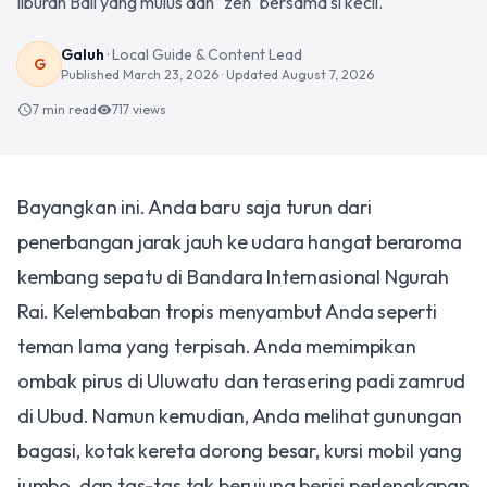
liburan Bali yang mulus dan "zen" bersama si kecil.
Galuh
·
Local Guide & Content Lead
G
Published
March 23, 2026
· Updated
August 7, 2026
7 min read
717
views
schedule
visibility
Bayangkan ini. Anda baru saja turun dari
penerbangan jarak jauh ke udara hangat beraroma
kembang sepatu di Bandara Internasional Ngurah
Rai. Kelembaban tropis menyambut Anda seperti
teman lama yang terpisah. Anda memimpikan
ombak pirus di Uluwatu dan terasering padi zamrud
di Ubud. Namun kemudian, Anda melihat gunungan
bagasi, kotak kereta dorong besar, kursi mobil yang
jumbo, dan tas-tas tak berujung berisi perlengkapan