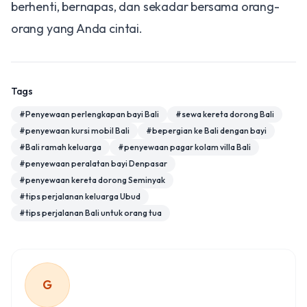
berhenti, bernapas, dan sekadar bersama orang-
orang yang Anda cintai.
Tags
#
Penyewaan perlengkapan bayi Bali
#
sewa kereta dorong Bali
#
penyewaan kursi mobil Bali
#
bepergian ke Bali dengan bayi
#
Bali ramah keluarga
#
penyewaan pagar kolam villa Bali
#
penyewaan peralatan bayi Denpasar
#
penyewaan kereta dorong Seminyak
#
tips perjalanan keluarga Ubud
#
tips perjalanan Bali untuk orang tua
G