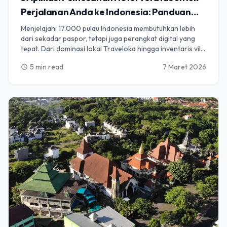
Perjalanan Anda ke Indonesia: Panduan
dari Ahli Lokal
Menjelajahi 17.000 pulau Indonesia membutuhkan lebih
dari sekadar paspor, tetapi juga perangkat digital yang
tepat. Dari dominasi lokal Traveloka hingga inventaris vila
yang melimpah di Agoda, kami menguraikan 5 aplikasi
5 min read
7 Maret 2026
schedule
teratas untuk membantu Anda menemukan tempat
perlindungan sempurna di kawasan tropis. Baik Anda
mencari pondok eko bambu yang terpencil atau gedung
pencakar langit kota yang modis, panduan ini memastikan
Anda memesan seperti ahli lokal.