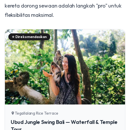
kereta dorong sewaan adalah langkah "pro" untuk
fleksibilitas maksimal.
⭐
Direkomendasikan
Tegallalang Rice Terrace
location_on
Ubud Jungle Swing Bali — Waterfall & Temple
Tour