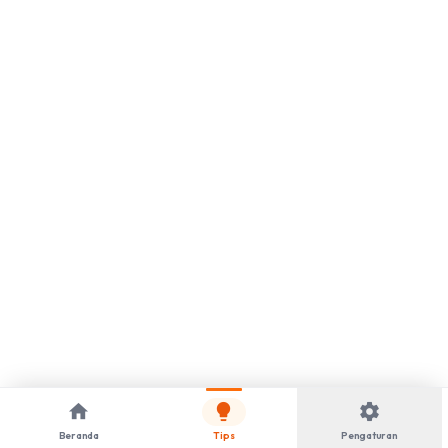
home
lightbulb
settings
Beranda
Tips
Pengaturan