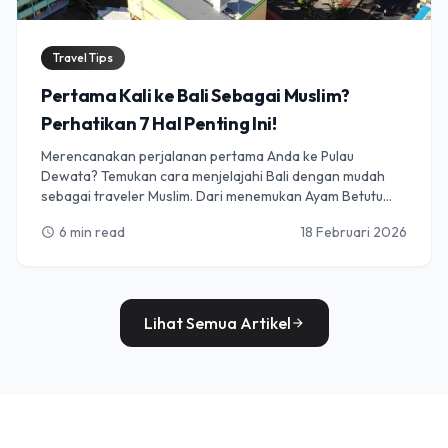
Travel Tips
Pertama Kali ke Bali Sebagai Muslim?
Perhatikan 7 Hal Penting Ini!
Merencanakan perjalanan pertama Anda ke Pulau
Dewata? Temukan cara menjelajahi Bali dengan mudah
sebagai traveler Muslim. Dari menemukan Ayam Betutu
Halal terbaik dan tempat salat seperti Puja Mandala,
6 min read
18 Februari 2026
schedule
memahami etika lokal, hingga keajaiban Nyepi, panduan ini
mencakup 7 tips penting untuk petualangan Bali yang
penuh makna dan bebas khawatir.
Lihat Semua Artikel
arrow_forward