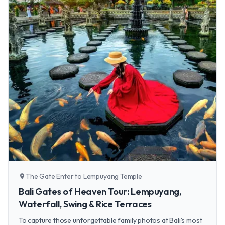
The Gate Enter to Lempuyang Temple
location_on
Bali Gates of Heaven Tour: Lempuyang,
Waterfall, Swing & Rice Terraces
To capture those unforgettable family photos at Bali's most