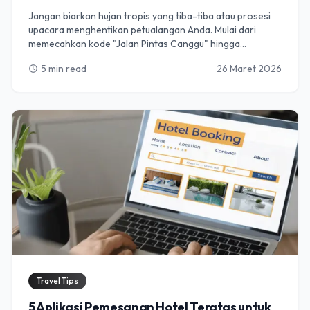
Jangan biarkan hujan tropis yang tiba-tiba atau prosesi
upacara menghentikan petualangan Anda. Mulai dari
memecahkan kode "Jalan Pintas Canggu" hingga
menggunakan aplikasi cuaca lokal seperti BMKG, pelajari
5 min read
26 Maret 2026
schedule
cara menyesuaikan diri dengan irama unik Bali layaknya
penduduk setempat yang berpengalaman. Temukan
mengapa bagian terbaik Bali tidak ditemukan di peta,
melainkan dalam momen-momen ketika Anda memilih
untuk mengikuti alurnya.
Travel Tips
5 Aplikasi Pemesanan Hotel Teratas untuk