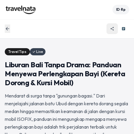
ID
Rp
•
arrow_back
share
article
Travel Tips
✓ Live
Liburan Bali Tanpa Drama: Panduan
Menyewa Perlengkapan Bayi (Kereta
Dorong & Kursi Mobil)
Mendarat di surga tanpa "gunungan bagasi." Dari
menjelajahi jalanan batu Ubud dengan kereta dorang segala
medan hingga memastikan keamanan di jalan dengan kursi
mobil ISOFIX, panduan ini mengungkap mengapa menyewa
perlengkapan bayi adalah trik perjalanan terbaik untuk