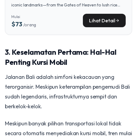
iconic landmarks—from the Gates of Heaven to lush rice
terraces—a comprehensive day tour is the perfect
Mulai
complement to your hassle-free travel setup.
Lihat Detail
arrow_forward
$73
/orang
3. Keselamatan Pertama: Hal-Hal
Penting Kursi Mobil
Jalanan Bali adalah simfoni kekacauan yang
terorganisir. Meskipun keterampilan pengemudi Bali
sudah legendaris, infrastrukturnya sempit dan
berkelok-kelok.
Meskipun banyak pilihan transportasi lokal tidak
secara otomatis menyediakan kursi mobil, tren mulai