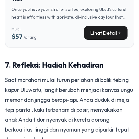
Once you have your stroller sorted, exploring Ubud's cultural
heart is effortless with a private, all-inclusive day tour that
covers the iconic rice terraces, Monkey Forest, and sacred
Mulai
temples like Tirta Empul.
Lihat Detail
arrow_forward
$57
/orang
​7. Refleksi: Hadiah Kehadiran
​Saat matahari mulai turun perlahan di balik tebing
kapur Uluwatu, langit berubah menjadi kanvas ungu
memar dan jingga berapi-api. Anda duduk di meja
tepi pantai, kaki terbenam di pasir, menyaksikan
anak Anda tidur nyenyak di kereta dorong
berkualitas tinggi dan nyaman yang diparkir tepat