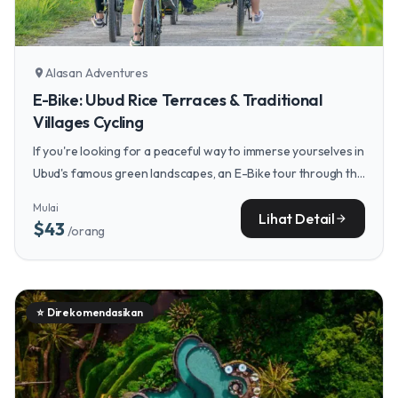
Alasan Adventures
location_on
E-Bike: Ubud Rice Terraces & Traditional
Villages Cycling
If you're looking for a peaceful way to immerse yourselves in
Ubud's famous green landscapes, an E-Bike tour through the
rice terraces and traditional villages offers a smooth ride
Mulai
and breathtaking scenery.
Lihat Detail
arrow_forward
$43
/orang
⭐
Direkomendasikan