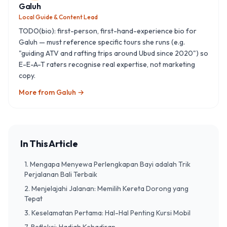
Galuh
Local Guide & Content Lead
TODO(bio): first-person, first-hand-experience bio for
Galuh — must reference specific tours she runs (e.g.
"guiding ATV and rafting trips around Ubud since 2020") so
E-E-A-T raters recognise real expertise, not marketing
copy.
More from
Galuh
→
In This Article
1. Mengapa Menyewa Perlengkapan Bayi adalah Trik
Perjalanan Bali Terbaik
2. Menjelajahi Jalanan: Memilih Kereta Dorong yang
Tepat
3. Keselamatan Pertama: Hal-Hal Penting Kursi Mobil
​7. Refleksi: Hadiah Kehadiran