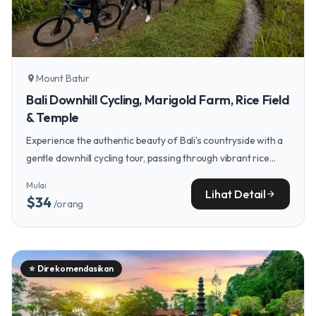
Mount Batur
location_on
Bali Downhill Cycling, Marigold Farm, Rice Field
& Temple
Experience the authentic beauty of Bali's countryside with a
gentle downhill cycling tour, passing through vibrant rice
fields, local villages, and temples—a wonderful adventure for
Mulai
the whole family.
Lihat Detail
arrow_forward
$34
/orang
⭐
Direkomendasikan