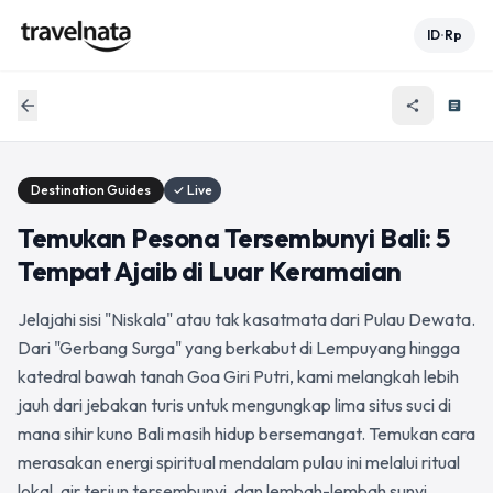
ID
Rp
•
arrow_back
share
article
Destination Guides
✓ Live
Temukan Pesona Tersembunyi Bali: 5
Tempat Ajaib di Luar Keramaian
Jelajahi sisi "Niskala" atau tak kasatmata dari Pulau Dewata.
Dari "Gerbang Surga" yang berkabut di Lempuyang hingga
katedral bawah tanah Goa Giri Putri, kami melangkah lebih
jauh dari jebakan turis untuk mengungkap lima situs suci di
mana sihir kuno Bali masih hidup bersemangat. Temukan cara
merasakan energi spiritual mendalam pulau ini melalui ritual
lokal, air terjun tersembunyi, dan lembah-lembah sunyi.