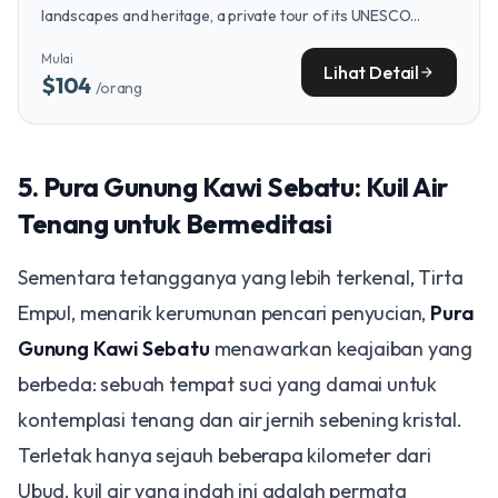
landscapes and heritage, a private tour of its UNESCO
Treasures, including the serene Jatiluwih Rice Terraces,
Mulai
offers a curated journey into the island's soul.
Lihat Detail
arrow_forward
$104
/orang
​5. Pura Gunung Kawi Sebatu: Kuil Air
Tenang untuk Bermeditasi
​Sementara tetangganya yang lebih terkenal, Tirta
Empul, menarik kerumunan pencari penyucian,
Pura
Gunung Kawi Sebatu
menawarkan keajaiban yang
berbeda: sebuah tempat suci yang damai untuk
kontemplasi tenang dan air jernih sebening kristal.
Terletak hanya sejauh beberapa kilometer dari
Ubud, kuil air yang indah ini adalah permata