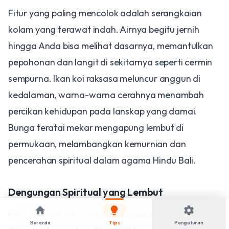
​Fitur yang paling mencolok adalah serangkaian
kolam yang terawat indah. Airnya begitu jernih
hingga Anda bisa melihat dasarnya, memantulkan
pepohonan dan langit di sekitarnya seperti cermin
sempurna. Ikan koi raksasa meluncur anggun di
kedalaman, warna-warna cerahnya menambah
percikan kehidupan pada lanskap yang damai.
Bunga teratai mekar mengapung lembut di
permukaan, melambangkan kemurnian dan
pencerahan spiritual dalam agama Hindu Bali.
​Dengungan Spiritual yang Lembut
home
lightbulb
settings
​Pura Gunung Kawi Sebatu dipersembahkan untuk
Beranda
Tips
Pengaturan