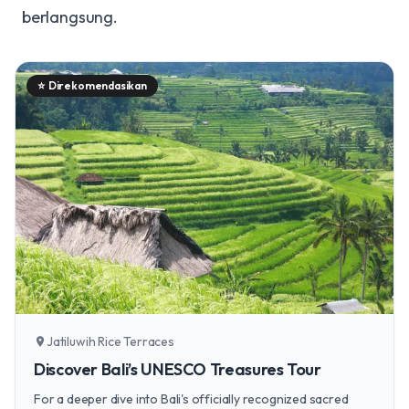
berlangsung.
⭐
Direkomendasikan
Jatiluwih Rice Terraces
location_on
Discover Bali’s UNESCO Treasures Tour
For a deeper dive into Bali's officially recognized sacred