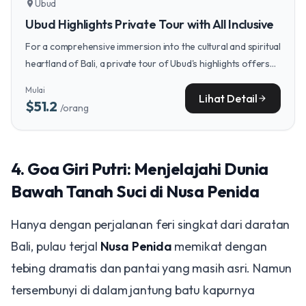
Ubud
location_on
Ubud Highlights Private Tour with All Inclusive
For a comprehensive immersion into the cultural and spiritual
heartland of Bali, a private tour of Ubud's highlights offers
deep insights into temple rituals, serene rice terraces, and
Mulai
local artisan traditions.
Lihat Detail
arrow_forward
$51.2
/orang
​4. Goa Giri Putri: Menjelajahi Dunia
Bawah Tanah Suci di Nusa Penida
​Hanya dengan perjalanan feri singkat dari daratan
Bali, pulau terjal
Nusa Penida
memikat dengan
tebing dramatis dan pantai yang masih asri. Namun
tersembunyi di dalam jantung batu kapurnya