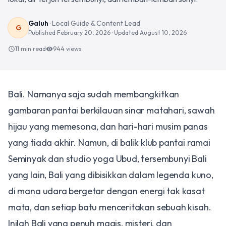
Galuh
·
Local Guide & Content Lead
G
Published
February 20, 2026
· Updated
August 10, 2026
11 min read
944
views
schedule
visibility
Bali. Namanya saja sudah membangkitkan
gambaran pantai berkilauan sinar matahari, sawah
hijau yang memesona, dan hari-hari musim panas
yang tiada akhir. Namun, di balik klub pantai ramai
Seminyak dan studio yoga Ubud, tersembunyi Bali
yang lain, Bali yang dibisikkan dalam legenda kuno,
di mana udara bergetar dengan energi tak kasat
mata, dan setiap batu menceritakan sebuah kisah.
Inilah Bali yang penuh magis, misteri, dan