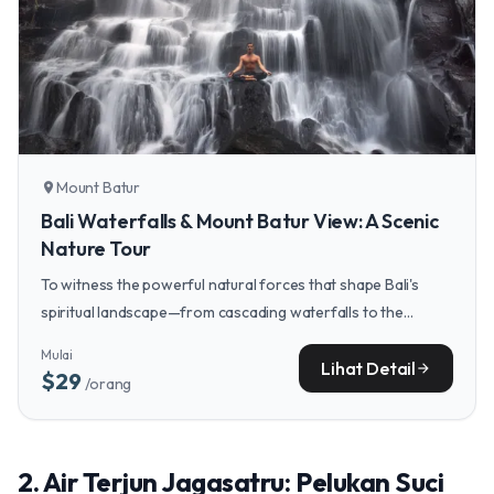
Mount Batur
location_on
Bali Waterfalls & Mount Batur View: A Scenic
Nature Tour
To witness the powerful natural forces that shape Bali's
spiritual landscape—from cascading waterfalls to the
majestic silhouette of Mount Batur—a scenic nature tour
Mulai
provides a perfect perspective.
Lihat Detail
arrow_forward
$29
/orang
2. Air Terjun Jagasatru: Pelukan Suci