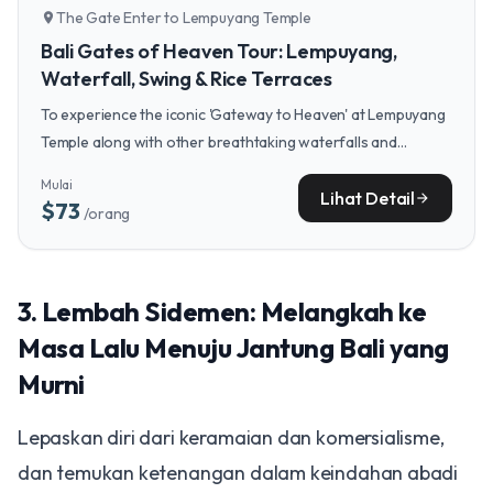
The Gate Enter to Lempuyang Temple
location_on
Bali Gates of Heaven Tour: Lempuyang,
Waterfall, Swing & Rice Terraces
To experience the iconic 'Gateway to Heaven' at Lempuyang
Temple along with other breathtaking waterfalls and
landscapes in a single, seamless day, consider the Iconic Bali
Mulai
in a Day tour.
Lihat Detail
arrow_forward
$73
/orang
​3. Lembah Sidemen: Melangkah ke
Masa Lalu Menuju Jantung Bali yang
Murni
​Lepaskan diri dari keramaian dan komersialisme,
dan temukan ketenangan dalam keindahan abadi