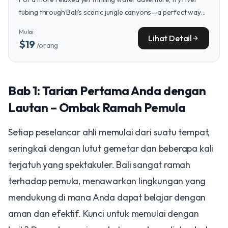
tubing through Bali's scenic jungle canyons—a perfect way
to cool off and enjoy the island's lush landscapes from a
Mulai
unique vantage point.
Lihat Detail
arrow_forward
$19
/orang
Bab 1: Tarian Pertama Anda dengan
Lautan – Ombak Ramah Pemula
Setiap peselancar ahli memulai dari suatu tempat,
seringkali dengan lutut gemetar dan beberapa kali
terjatuh yang spektakuler. Bali sangat ramah
terhadap pemula, menawarkan lingkungan yang
mendukung di mana Anda dapat belajar dengan
aman dan efektif. Kunci untuk memulai dengan