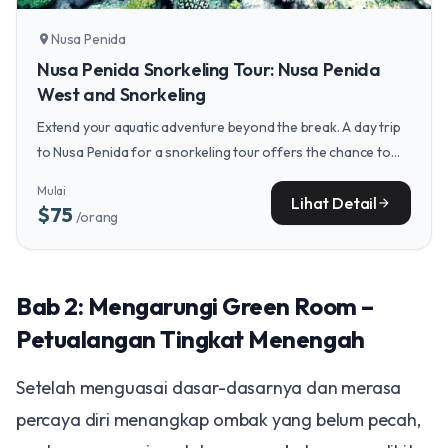
Nusa Penida
location_on
Nusa Penida Snorkeling Tour: Nusa Penida
West and Snorkeling
Extend your aquatic adventure beyond the break. A day trip
to Nusa Penida for a snorkeling tour offers the chance to
swim alongside majestic manta rays in some of Bali's most
Mulai
pristine waters.
Lihat Detail
arrow_forward
$75
/orang
Bab 2: Mengarungi Green Room –
Petualangan Tingkat Menengah
Setelah menguasai dasar-dasarnya dan merasa
percaya diri menangkap ombak yang belum pecah,