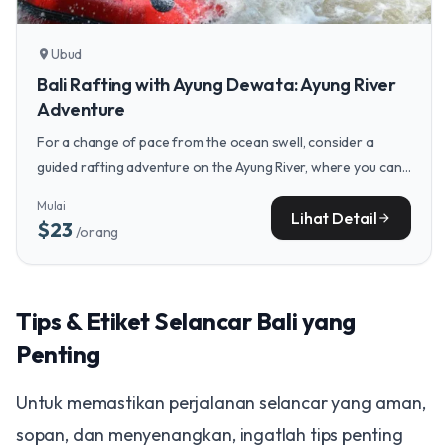
Ubud
location_on
Bali Rafting with Ayung Dewata: Ayung River
Adventure
For a change of pace from the ocean swell, consider a
guided rafting adventure on the Ayung River, where you can
navigate gentle rapids and enjoy the lush, tranquil beauty of
Mulai
Bali's interior.
Lihat Detail
arrow_forward
$23
/orang
Tips & Etiket Selancar Bali yang
Penting
Untuk memastikan perjalanan selancar yang aman,
sopan, dan menyenangkan, ingatlah tips penting