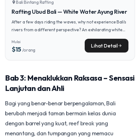
Bali Bintang Rafting
location_on
Rafting Ubud Bali — White Water Ayung River
After a few days riding the waves, why not experience Bali's
rivers from a different perspective? An exhilarating white
water rafting trip down the Ayung River in Ubud offers a
Mulai
refreshing adrenaline rush amidst stunning jungle scenery.
Lihat Detail
arrow_forward
$15
/orang
Bab 3: Menaklukkan Raksasa – Sensasi
Lanjutan dan Ahli
Bagi yang benar-benar berpengalaman, Bali
berubah menjadi taman bermain kelas dunia
dengan barrel yang kuat,
reef break
yang
menantang, dan tumpangan yang memacu