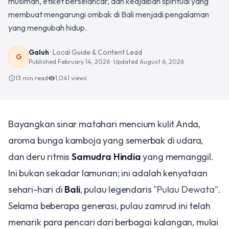
musiman, etiket berselancar, dan keajaiban spiritual yang
membuat mengarungi ombak di Bali menjadi pengalaman
yang mengubah hidup.
Galuh
·
Local Guide & Content Lead
G
Published
February 14, 2026
· Updated
August 6, 2026
13 min read
1,041
views
schedule
visibility
Bayangkan sinar matahari mencium kulit Anda,
aroma bunga kamboja yang semerbak di udara,
dan deru ritmis
Samudra Hindia
yang memanggil.
Ini bukan sekadar lamunan; ini adalah kenyataan
sehari-hari di
Bali
, pulau legendaris
"Pulau Dewata"
.
Selama beberapa generasi, pulau zamrud ini telah
menarik para pencari dari berbagai kalangan, mulai