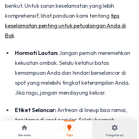
berikut. Untuk saran keselamatan yang lebih
komprehensif, lihat panduan kami tentang
tips
keselamatan penting untuk petualangan Anda di
Bali
.
Hormati Lautan:
Jangan pernah meremehkan
kekuatan ombak. Selalu ketahui batas
kemampuan Anda dan hindari berselancar di
spot yang melebihi tingkat keterampilan Anda.
Jika ragu, jangan mendayung keluar.
Etiket Selancar:
Antrean di lineup bisa ramai,
terutama di spot populer. Selalu hormati
home
lightbulb
settings
peselancar lokal dan ikuti etiket selancar dasar:
Beranda
Tips
Pengaturan