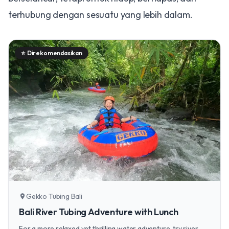
terhubung dengan sesuatu yang lebih dalam.
⭐
Direkomendasikan
Gekko Tubing Bali
location_on
Bali River Tubing Adventure with Lunch
For a more relaxed yet thrilling water adventure, try river