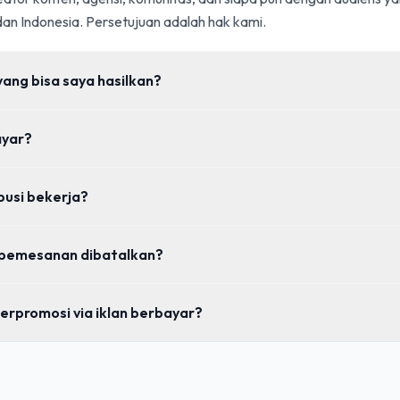
an Indonesia. Persetujuan adalah hak kami.
ang bisa saya hasilkan?
ayar?
busi bekerja?
 pemesanan dibatalkan?
erpromosi via iklan berbayar?