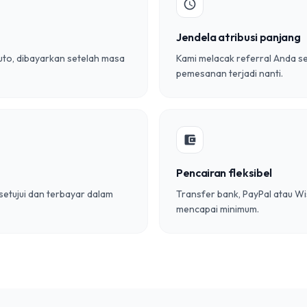
schedule
Jendela atribusi panjang
ruto, dibayarkan setelah masa
Kami melacak referral Anda s
pemesanan terjadi nanti.
account_balance_wallet
Pencairan fleksibel
isetujui dan terbayar dalam
Transfer bank, PayPal atau Wi
mencapai minimum.