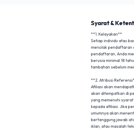
Syarat & Keten
**1. Kelayakan**

Setiap individu atau b
menolak pendaftaran a
pendaftaran, Anda meny
berusia minimal 18 tah
tambahan sebelum meny
**2. Atribusi Referensi*
Afiliasi akan mendapat
akan ditempatkan di pe
yang memenuhi syarat y
kepada afiliasi. Jika 
umumnya akan menentuk
bertanggung jawab ata
iklan, atau masalah tekn