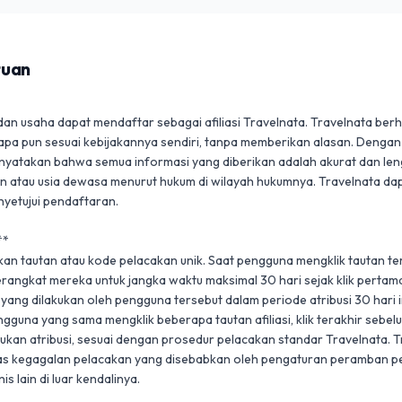
tuan
adan usaha dapat mendaftar sebagai afiliasi Travelnata. Travelnata berh
pa pun sesuai kebijakannya sendiri, tanpa memberikan alasan. Dengan
atakan bahwa semua informasi yang diberikan adalah akurat dan lengka
un atau usia dewasa menurut hukum di wilayah hukumnya. Travelnata dapa
etujui pendaftaran.

*

kan tautan atau kode pelacakan unik. Saat pengguna mengklik tautan te
rangkat mereka untuk jangka waktu maksimal 30 hari sejak klik pertam
ang dilakukan oleh pengguna tersebut dalam periode atribusi 30 hari in
pengguna yang sama mengklik beberapa tautan afiliasi, klik terakhir sebe
an atribusi, sesuai dengan prosedur pelacakan standar Travelnata. Tr
s kegagalan pelacakan yang disebabkan oleh pengaturan peramban pe
is lain di luar kendalinya.
