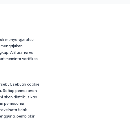
ak menyetujui atau 
 mengajukan 
p. Afiliasi harus 
t meminta verifikasi 
rsebut, sebuah cookie 
a. Setiap pemesanan 
i akan diatribusikan 
lum pemesanan 
avelnata tidak 
ngguna, pemblokir 