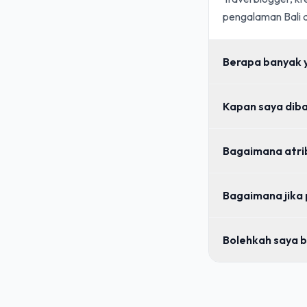
pengalaman Bali d
Berapa banyak y
Kapan saya dib
Bagaimana atri
Bagaimana jika
Bolehkah saya b