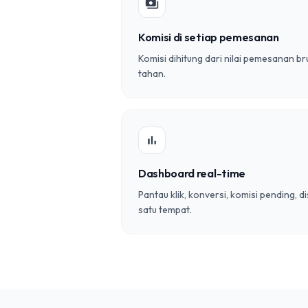
payments
Komisi di setiap pemesanan
Komisi dihitung dari nilai pemesanan b
tahan.
bar_chart
Dashboard real-time
Pantau klik, konversi, komisi pending, d
satu tempat.