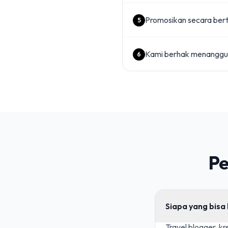
Promosikan secara ber
5
Kami berhak menangguh
6
Pe
Siapa yang bis
Travel blogger, k