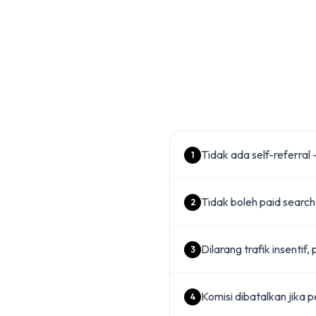
Tidak ada self-referral
1
Tidak boleh paid search
2
Dilarang trafik insentif,
3
Komisi dibatalkan jika
4