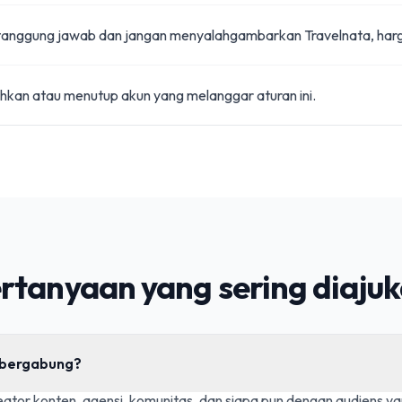
tanggung jawab dan jangan menyalahgambarkan Travelnata, har
kan atau menutup akun yang melanggar aturan ini.
rtanyaan yang sering diaju
a bergabung?
reator konten, agensi, komunitas, dan siapa pun dengan audiens ya