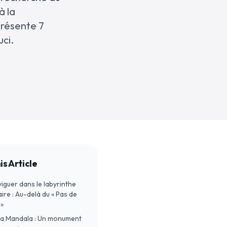
à la
présente 7
uci.
is Article
viguer dans le labyrinthe
aire : Au-delà du « Pas de
 »
uja Mandala : Un monument