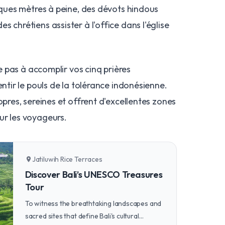
elques mètres à peine, des dévots hindous
 chrétiens assister à l'office dans l'église
ite pas à accomplir vos cinq prières
entir le pouls de la tolérance indonésienne.
opres, sereines et offrent d'excellentes zones
ur les voyageurs.
Jatiluwih Rice Terraces
location_on
Discover Bali’s UNESCO Treasures
Tour
To witness the breathtaking landscapes and
sacred sites that define Bali's cultural