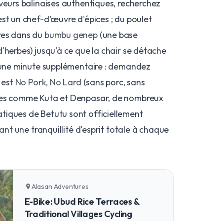
veurs balinaises authentiques, recherchez
 est un chef-d'œuvre d'épices ; du poulet
res dans du
bumbu genep
(une base
'herbes) jusqu'à ce que la chair se détache
s une minute supplémentaire : demandez
 est
No Pork, No Lard
(sans porc, sans
les comme Kuta et Denpasar, de nombreux
iques de Betutu sont officiellement
rant une tranquillité d'esprit totale à chaque
Alasan Adventures
location_on
E-Bike: Ubud Rice Terraces &
Traditional Villages Cycling