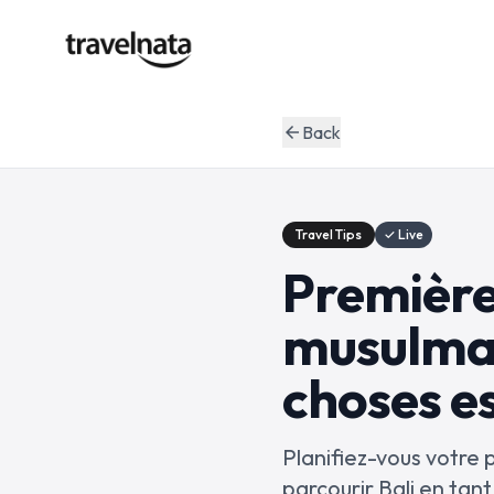
Back
arrow_back
Travel Tips
✓ Live
Première 
musulman
choses es
Planifiez-vous votre
parcourir Bali en tan