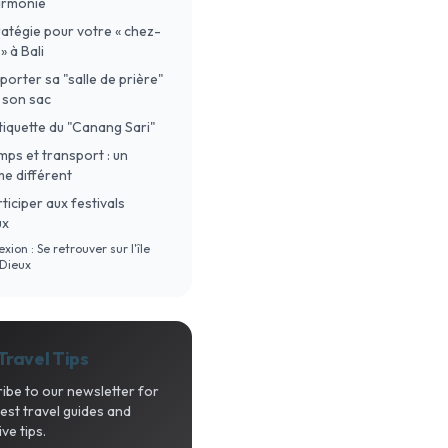
harmonie
ratégie pour votre « chez-
» à Bali
mporter sa "salle de prière"
 son sac
'étiquette du "Canang Sari"
emps et transport : un
me différent
articiper aux festivals
ux
lexion : Se retrouver sur l'île
 Dieux
Travel Tips
ibe to our newsletter for
test travel guides and
ive tips.