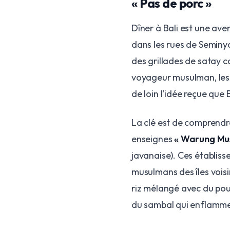
« Pas de porc »
Dîner à Bali est une av
dans les rues de Seminy
des grillades de satay 
voyageur musulman, les 
de loin l'idée reçue que 
La clé est de comprendre
enseignes
« Warung Mus
javanaise). Ces établis
musulmans des îles vois
riz mélangé avec du pou
du sambal qui enflamme 