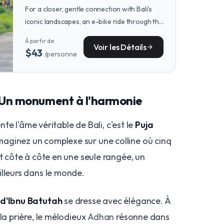
For a closer, gentle connection with Bali's
iconic landscapes, an e-bike ride through the
emerald rice terraces and peaceful villages
À partir de
around Ubud lets you absorb the island's
Voir les Détails
arrow_forward
$43
/personne
serene rhythm.
: Un monument à l'harmonie
ente l'âme véritable de Bali, c'est le
Puja
aginez un complexe sur une colline où cinq
nt côte à côte en une seule rangée, un
illeurs dans le monde.
d'Ibnu Batutah
se dresse avec élégance. À
la prière, le mélodieux
Adhan
résonne dans