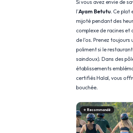
Si vous avez envie de sa
l'
Ayam Betutu
. Ce plat
mijoté pendant des heu
complexe de racines et d
de l'os. Prenez toujour
poliment si le restaurant
saindoux). Dans des pô
établissements emblémat
certifiés Halal, vous off
bouchée.
⭐
Recommandé