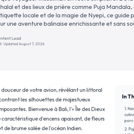
halal et des lieux de prière comme Puja Mandala, 
iquette locale et de la magie de Nyepi, ce guide 
our une aventure balinaise enrichissante et sans so
ontent Lead
6
· Updated
August 7, 2026
douceur de votre avion, révélant un littoral
In Th
contrant les silhouettes de majestueux
mposantes. Bienvenue à Bali, l'« Île des Dieux
1. Na
culin
e caractéristique d'encens apaisant, de fleurs
porc
t de brume salée de l'océan Indien.
2. P