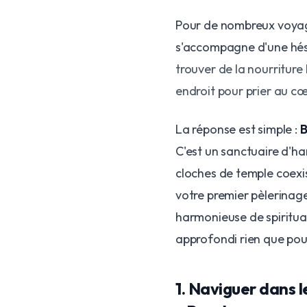
Pour de nombreux voyag
s'accompagne d'une hés
trouver de la nourriture 
endroit pour prier au cœ
La réponse est simple :
B
C'est un sanctuaire d'har
cloches de temple coexis
votre premier pèlerinag
harmonieuse de spiritual
approfondi rien que pou
1. Naviguer dans l