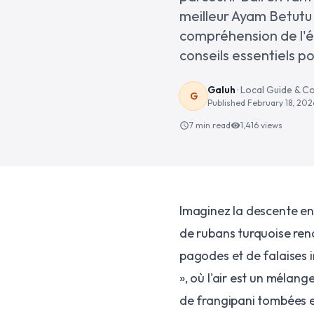
meilleur Ayam Betutu 
compréhension de l'ét
conseils essentiels p
Galuh
·
Local Guide & C
G
Published
February 18, 202
7 min read
1,416
views
schedule
visibility
Imaginez la descente en 
de rubans turquoise ren
pagodes et de falaises i
», où l'air est un mélang
de frangipani tombées e