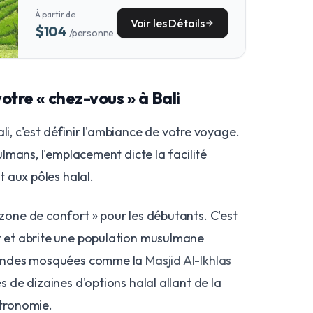
heritage, a tour of its UNESCO-recognized
À partir de
treasures offers a profound connection to
Voir les Détails
arrow_forward
$104
/personne
the island's spiritual and agricultural soul.
votre « chez-vous » à Bali
li, c'est définir l'ambiance de votre voyage.
lmans, l'emplacement dicte la facilité
 aux pôles halal.
zone de confort » pour les débutants. C'est
t et abrite une population musulmane
grandes mosquées comme la
Masjid Al-Ikhlas
s de dizaines d'options halal allant de la
stronomie.