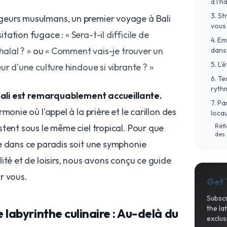
à l'
3. St
eurs musulmans, un premier voyage à Bali
vous 
itation fugace :
« Sera-t-il difficile de
​4. E
halal ? »
ou
« Comment vais-je trouver un
dans
​5. L
ur d'une culture hindoue si vibrante ? »
​6. T
ryth
ali est remarquablement accueillante.
​7. P
monie où l'appel à la prière et le carillon des
loca
tent sous le même ciel tropical. Pour que
​Réf
des
e dans ce paradis soit une symphonie
ité et de loisirs, nous avons conçu ce guide
r vous.
Get 
Subscr
the la
e labyrinthe culinaire : Au-delà du
exclus