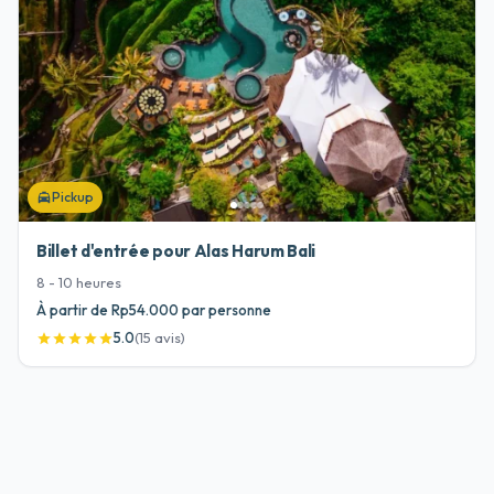
Pickup
local_taxi
Billet d'entrée pour Alas Harum Bali
8 - 10
heures
À partir de Rp54.000 par personne
5.0
(
15
avis
)
star
star
star
star
star