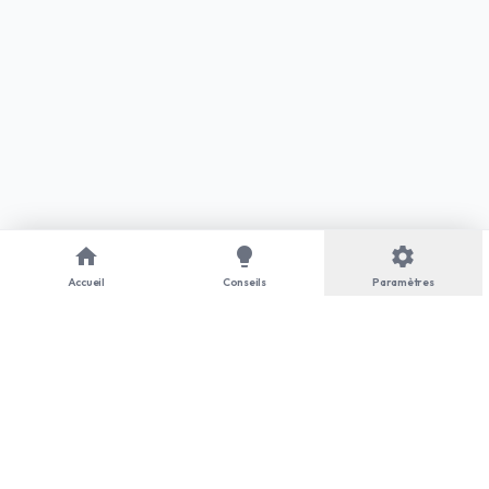
home
lightbulb
settings
Accueil
Conseils
Paramètres