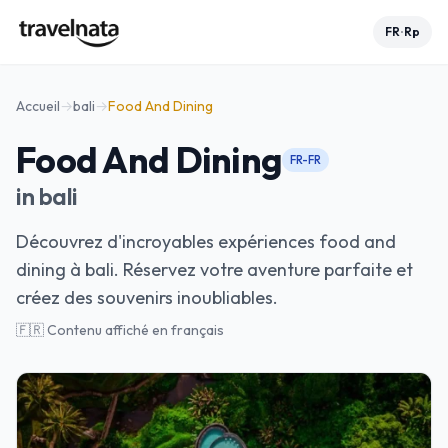
FR
Rp
•
Accueil
→
bali
→
Food And Dining
Food And Dining
FR-FR
in
bali
Découvrez d'incroyables expériences food and
dining à bali. Réservez votre aventure parfaite et
créez des souvenirs inoubliables.
🇫🇷 Contenu affiché en français