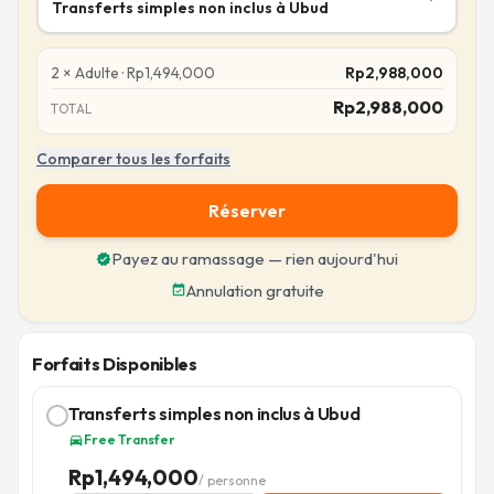
Transferts simples non inclus à Ubud
2
×
Adulte
·
Rp
1,494,000
Rp
2,988,000
Rp
2,988,000
TOTAL
Comparer tous les forfaits
Réserver
Payez au ramassage — rien aujourd'hui
verified
Annulation gratuite
event_available
Forfaits Disponibles
Transferts simples non inclus à Ubud
Free Transfer
directions_car
Rp
1,494,000
/ personne