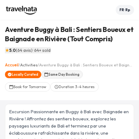
FR
Rp
•
Aventure Buggy à Bali : Sentiers Boueux et
Baignade en Rivière (Tout Compris)
Voir les 8 photos
collections
5.0
(
64
avis
)
•
64
+ sold
star
+
3
Accueil
/
Activities
/
Aventure Buggy à Bali : Sentiers Boueux et Baignade en Rivière (Tout Compris)
arrow_back
home
share
favorite_border
verified
Locally Curated
calendar_today
Same Day Booking
Book for Tomorrow
Duration
3-4 heures
calendar_today
schedule
Excursion Passionnante en Buggy à Bali avec Baignade en
Rivière ! Affrontez des sentiers boueux, explorez les
paysages luxuriants de Bali et terminez par une
éclaboussure rafraîchissante dans la rivière, une