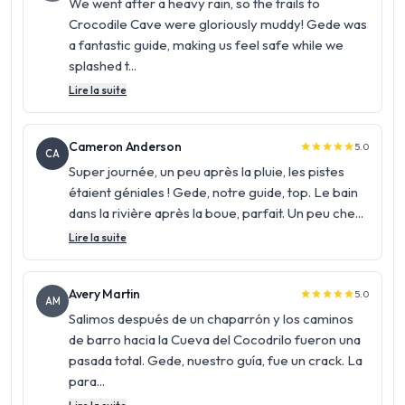
We went after a heavy rain, so the trails to
Crocodile Cave were gloriously muddy! Gede was
a fantastic guide, making us feel safe while we
splashed t...
Lire la suite
Cameron Anderson
5.0
star
star
star
star
star
CA
Super journée, un peu après la pluie, les pistes
étaient géniales ! Gede, notre guide, top. Le bain
dans la rivière après la boue, parfait. Un peu che...
Lire la suite
Avery Martin
5.0
star
star
star
star
star
AM
Salimos después de un chaparrón y los caminos
de barro hacia la Cueva del Cocodrilo fueron una
pasada total. Gede, nuestro guía, fue un crack. La
para...