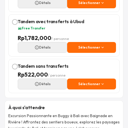
info_outline
Détails
Sélectionner
expand_more
Tandem avec transferts à Ubud
Free Transfer
directions_car
Rp
1,782,000
/ personne
info_outline
Détails
Sélectionner
expand_more
Tandem sans transferts
Rp
522,000
/ personne
info_outline
Détails
Sélectionner
expand_more
À quoi s'attendre
Excursion Passionnante en Buggy à Bali avec Baignade en
Rivière ! Affrontez des sentiers boueux, explorez les paysages