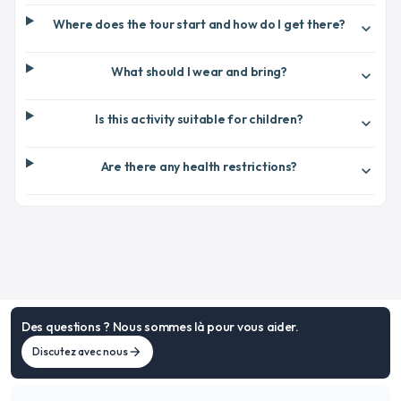
Where does the tour start and how do I get there?
expand_more
What should I wear and bring?
expand_more
Is this activity suitable for children?
expand_more
Are there any health restrictions?
expand_more
Des questions ? Nous sommes là pour vous aider.
Discutez avec nous
arrow_forward