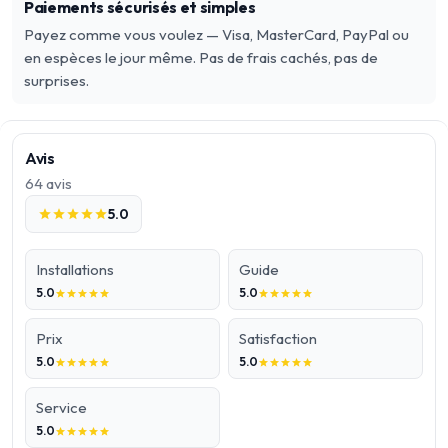
Paiements sécurisés et simples
Payez comme vous voulez — Visa, MasterCard, PayPal ou
en espèces le jour même. Pas de frais cachés, pas de
surprises.
Avis
64
avis
5.0
star
star
star
star
star
Installations
Guide
5.0
5.0
star
star
star
star
star
star
star
star
star
star
Prix
Satisfaction
5.0
5.0
star
star
star
star
star
star
star
star
star
star
Service
5.0
star
star
star
star
star