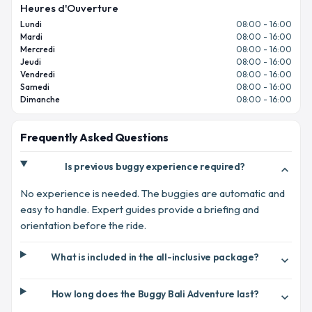
Heures d'Ouverture
Lundi
08:00 - 16:00
Mardi
08:00 - 16:00
Mercredi
08:00 - 16:00
Jeudi
08:00 - 16:00
Vendredi
08:00 - 16:00
Samedi
08:00 - 16:00
Dimanche
08:00 - 16:00
Frequently Asked Questions
Is previous buggy experience required?
expand_more
No experience is needed. The buggies are automatic and
easy to handle. Expert guides provide a briefing and
orientation before the ride.
What is included in the all-inclusive package?
expand_more
How long does the Buggy Bali Adventure last?
expand_more