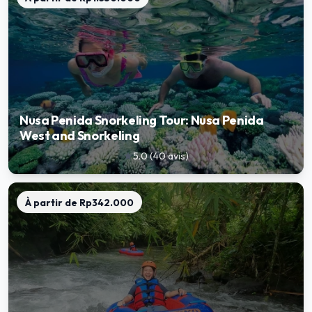
Nusa Penida Snorkeling Tour: Nusa Penida
West and Snorkeling
5.0
(
40
avis
)
star
À partir de
Rp342.000