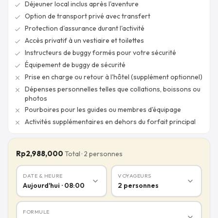
Déjeuner local inclus après l'aventure
check
Option de transport privé avec transfert
check
Protection d'assurance durant l'activité
check
Accès privatif à un vestiaire et toilettes
check
Instructeurs de buggy formés pour votre sécurité
check
Équipement de buggy de sécurité
check
Prise en charge ou retour à l'hôtel (supplément optionnel)
close
Dépenses personnelles telles que collations, boissons ou
close
photos
Pourboires pour les guides ou membres d'équipage
close
Activités supplémentaires en dehors du forfait principal
close
Rp2,988,000
Total
·
2
personnes
DATE & HEURE
VOYAGEURS
expand_more
expand_more
Aujourd'hui · 08:00
2
personnes
FORMULE
expand_more