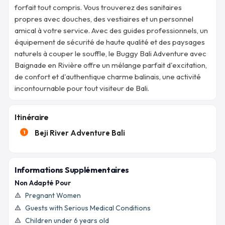
forfait tout compris. Vous trouverez des sanitaires
propres avec douches, des vestiaires et un personnel
amical à votre service. Avec des guides professionnels, un
équipement de sécurité de haute qualité et des paysages
naturels à couper le souffle, le Buggy Bali Adventure avec
Baignade en Rivière offre un mélange parfait d'excitation,
de confort et d'authentique charme balinais, une activité
incontournable pour tout visiteur de Bali.
Itinéraire
Beji River Adventure Bali
1
Informations Supplémentaires
Non Adapté Pour
Pregnant Women
warning_amber
Guests with Serious Medical Conditions
warning_amber
Children under 6 years old
warning_amber