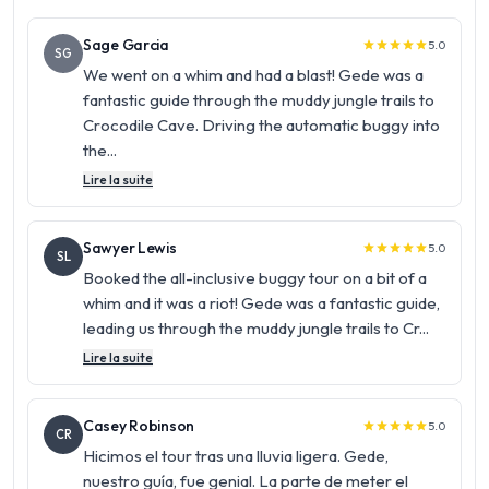
Sage Garcia
5.0
star
star
star
star
star
SG
We went on a whim and had a blast! Gede was a
fantastic guide through the muddy jungle trails to
Crocodile Cave. Driving the automatic buggy into
the...
Lire la suite
Sawyer Lewis
5.0
star
star
star
star
star
SL
Booked the all-inclusive buggy tour on a bit of a
whim and it was a riot! Gede was a fantastic guide,
leading us through the muddy jungle trails to Cr...
Lire la suite
Casey Robinson
5.0
star
star
star
star
star
CR
Hicimos el tour tras una lluvia ligera. Gede,
nuestro guía, fue genial. La parte de meter el