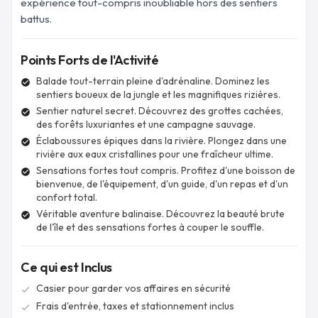
expérience tout-compris inoubliable hors des sentiers
battus.
Points Forts de l'Activité
Balade tout-terrain pleine d'adrénaline. Dominez les
check_circle
sentiers boueux de la jungle et les magnifiques rizières.
Sentier naturel secret. Découvrez des grottes cachées,
check_circle
des forêts luxuriantes et une campagne sauvage.
Éclaboussures épiques dans la rivière. Plongez dans une
check_circle
rivière aux eaux cristallines pour une fraîcheur ultime.
Sensations fortes tout compris. Profitez d'une boisson de
check_circle
bienvenue, de l'équipement, d'un guide, d'un repas et d'un
confort total.
Véritable aventure balinaise. Découvrez la beauté brute
check_circle
de l'île et des sensations fortes à couper le souffle.
Ce qui est Inclus
Casier pour garder vos affaires en sécurité
check
Frais d'entrée, taxes et stationnement inclus
check