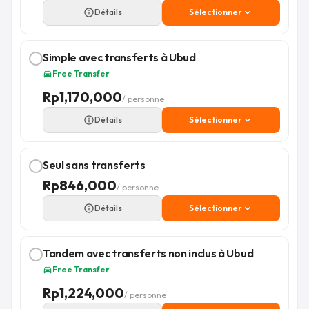
info_outline
Détails
Sélectionner
expand_more
Simple avec transferts à Ubud
Free Transfer
directions_car
Rp
1,170,000
/ personne
info_outline
Détails
Sélectionner
expand_more
Seul sans transferts
Rp
846,000
/ personne
info_outline
Détails
Sélectionner
expand_more
Tandem avec transferts non inclus à Ubud
Free Transfer
directions_car
Rp
1,224,000
/ personne