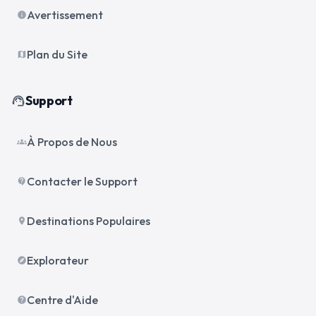
Avertissement
info
Plan du Site
map
Support
support_agent
À Propos de Nous
groups
Contacter le Support
contact_support
Destinations Populaires
place
Explorateur
explore
Centre d'Aide
help