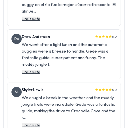
buggy en el río fue lo mejor, súper refrescante. El
almue...
Lire la suite
Drew Anderson
5.0
star
star
star
star
star
DA
We went after a light lunch and the automatic
buggies were a breeze to handle. Gede was a
fantastic guide, super patient and funny. The
muddy jungle t...
Lire la suite
Skyler Lewis
5.0
star
star
star
star
star
SL
We caught a break in the weather and the muddy
jungle trails were incredible! Gede was a fantastic
guide, making the drive to Crocodile Cave and the
r...
Lire la suite