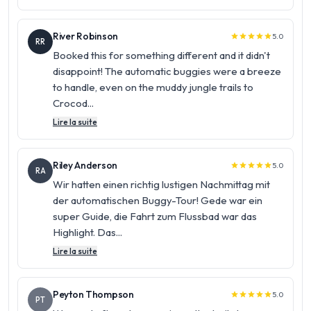
River Robinson
5.0
star
star
star
star
star
RR
Booked this for something different and it didn't
disappoint! The automatic buggies were a breeze
to handle, even on the muddy jungle trails to
Crocod...
Lire la suite
Riley Anderson
5.0
star
star
star
star
star
RA
Wir hatten einen richtig lustigen Nachmittag mit
der automatischen Buggy-Tour! Gede war ein
super Guide, die Fahrt zum Flussbad war das
Highlight. Das...
Lire la suite
Peyton Thompson
5.0
star
star
star
star
star
PT