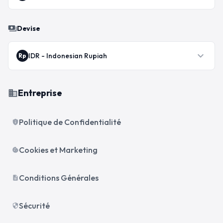
payments
Devise
expand_more
IDR
-
Indonesian Rupiah
Rp
Entreprise
business
Politique de Confidentialité
privacy_tip
Cookies et Marketing
cookie
Conditions Générales
description
Sécurité
security