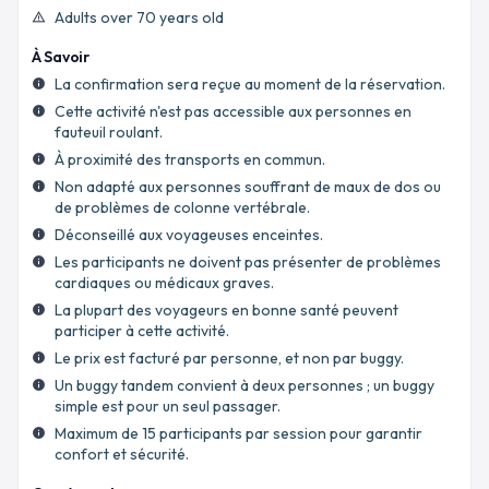
Adults over 70 years old
warning_amber
À Savoir
La confirmation sera reçue au moment de la réservation.
info
Cette activité n'est pas accessible aux personnes en
info
fauteuil roulant.
À proximité des transports en commun.
info
Non adapté aux personnes souffrant de maux de dos ou
info
de problèmes de colonne vertébrale.
Déconseillé aux voyageuses enceintes.
info
Les participants ne doivent pas présenter de problèmes
info
cardiaques ou médicaux graves.
La plupart des voyageurs en bonne santé peuvent
info
participer à cette activité.
Le prix est facturé par personne, et non par buggy.
info
Un buggy tandem convient à deux personnes ; un buggy
info
simple est pour un seul passager.
Maximum de 15 participants par session pour garantir
info
confort et sécurité.