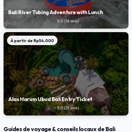
Bali River Tubing Adventure with Lunch
5.0
(
16
avis
)
star
À partir de
Rp54.000
Alas Harum Ubud Bali Entry Ticket
5.0
(
15
avis
)
star
Guides de voyage & conseils locaux de Bali