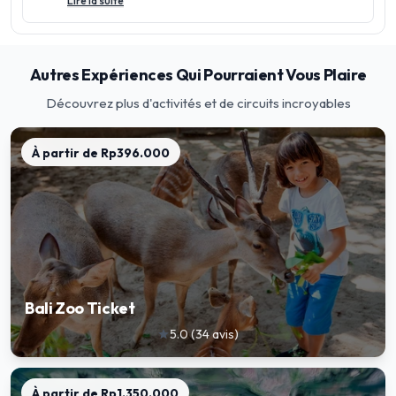
Lire la suite
Autres Expériences Qui Pourraient Vous Plaire
Découvrez plus d'activités et de circuits incroyables
À partir de
Rp396.000
Bali Zoo Ticket
5.0
(
34
avis
)
star
À partir de
Rp1.350.000